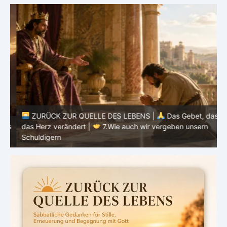
ZURÜCK ZUR QUELLE DES LEBENS |
Das Gebet, das
as
das Herz verändert |
7.Wie auch wir vergeben unsern
Schuldigern
d