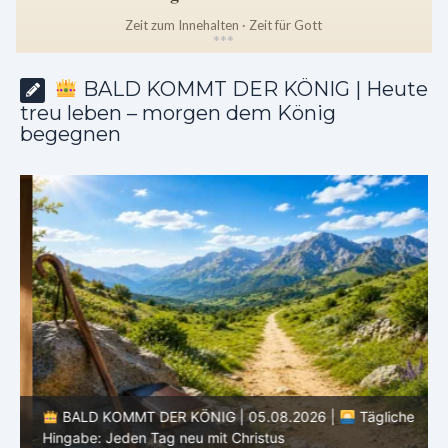
Zeit zum Innehalten · Zeit für Gott
*
*
*
BALD KOMMT DER KÖNIG | Heute
treu leben – morgen dem König
begegnen
BALD KOMMT DER KÖNIG | 05.08.2026 |
Tägliche
Hingabe: Jeden Tag neu mit Christus
L