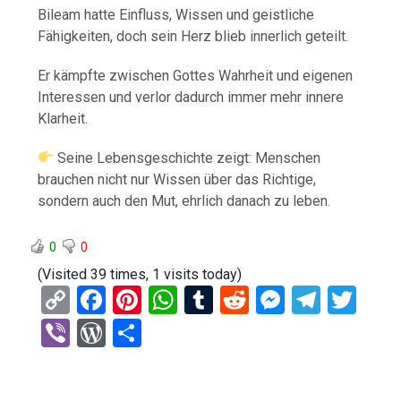
Bileam hatte Einfluss, Wissen und geistliche
Fähigkeiten, doch sein Herz blieb innerlich geteilt.
Er kämpfte zwischen Gottes Wahrheit und eigenen
Interessen und verlor dadurch immer mehr innere
Klarheit.
Seine Lebensgeschichte zeigt: Menschen
brauchen nicht nur Wissen über das Richtige,
sondern auch den Mut, ehrlich danach zu leben.
0
0
(Visited 39 times, 1 visits today)
C
F
Pi
W
T
R
M
T
T
o
a
nt
h
u
e
es
el
wi
Vi
W
T
py
ce
er
at
m
d
se
e
tt
b
or
eil
Li
b
es
s
bl
di
n
gr
er
er
d
e