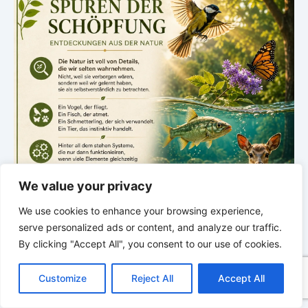
We value your privacy
We use cookies to enhance your browsing experience,
serve personalized ads or content, and analyze our traffic.
By clicking "Accept All", you consent to our use of cookies.
C
F
P
W
T
R
M
T
T
V
.
o
a
i
h
u
e
e
e
w
i
Customize
Reject All
Accept All
p
c
n
a
m
d
s
l
i
b
r
NEUE ENTDECKUNG
T
y
e
t
t
b
d
s
e
t
e
e
Spuren der Schöpfung
L
b
e
s
l
i
e
g
t
r