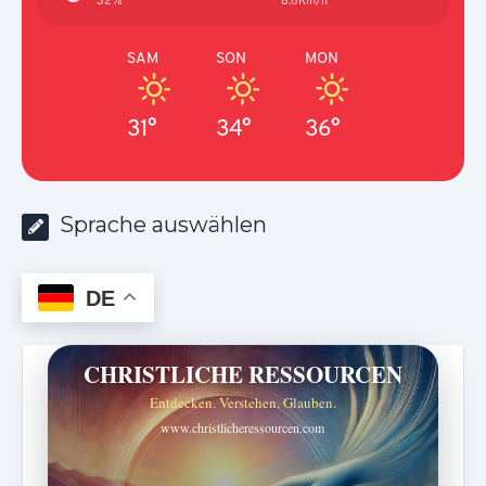
SAM
SON
MON
31°
34°
36°
Sprache auswählen
DE
CHRISTLICHE RESSOURCEN
Entdecken. Verstehen. Glauben.
www.christlicheressourcen.com