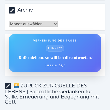
Archiv
Archiv
VERHEISSUNG DES TAGES
Luther 1912
„Rufe mich an, so will ich dir antworten.“
Jeremia 33,3
ZURÜCK ZUR QUELLE DES
LEBENS | Sabbatliche Gedanken für
Stille, Erneuerung und Begegnung mit
Gott