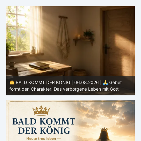
BALD KOMMT DER KÖNIG | 05.08.2026 |
Tägliche
Hingabe: Jeden Tag neu mit Christus
L