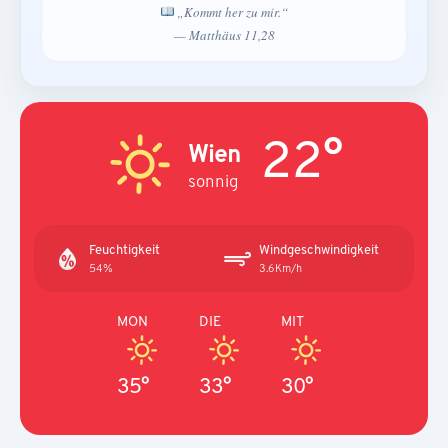
„Kommt her zu mir.“
— Matthäus 11,28
22°
Wien
sonnig
Feuchtigkeit
Windgeschwindigkeit
54%
3.6Km/h
MON
DIE
MIT
35°
33°
30°