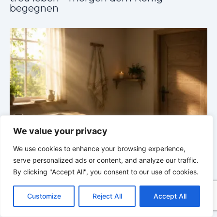
begegnen
We value your privacy
26 |
Gebet
BALD KOMMT DER KÖNIG | 05.08.2026 |
We use cookies to enhance your browsing experience,
en mit Gott
Hingabe: Jeden Tag neu mit Christus
serve personalized ads or content, and analyze our traffic.
By clicking "Accept All", you consent to our use of cookies.
C
F
P
W
T
R
M
T
T
V
o
a
i
h
u
e
e
e
w
i
Customize
Reject All
Accept All
p
c
n
a
m
d
s
l
i
b
r
T
y
e
t
t
b
d
s
e
t
e
e
L
b
e
s
l
i
e
g
t
r