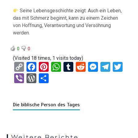
Seine Lebensgeschichte zeigt: Auch ein Leben,
das mit Schmerz beginnt, kann zu einem Zeichen
von Hoffnung, Verantwortung und Versöhnung
werden.
0
0
(Visited 18 times, 1 visits today)
C
F
Pi
W
T
R
M
T
T
o
a
nt
h
u
e
es
el
wi
Vi
W
T
py
ce
er
at
m
d
se
e
tt
b
or
eil
Li
b
es
s
bl
di
n
gr
er
er
d
e
n
o
t
A
r
t
g
a
Die biblische Person des Tages
Pr
n
k
o
p
er
m
es
k
p
s
Weitere Berichte