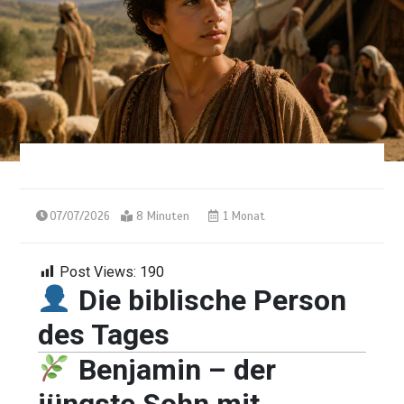
07/07/2026
8 Minuten
1 Monat
Post Views:
190
Die biblische Person
des Tages
Benjamin – der
jüngste Sohn mit