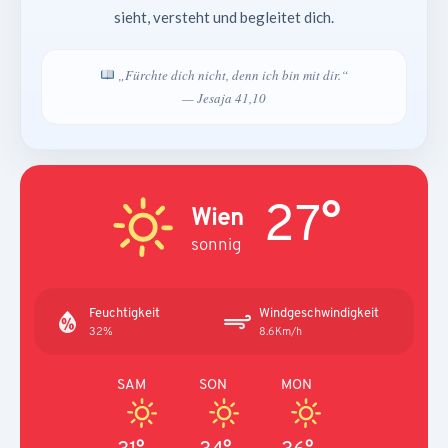
sieht, versteht und begleitet dich.
„Fürchte dich nicht, denn ich bin mit dir.“
— Jesaja 41,10
27°
Wien
sonnig
Feuchtigkeit
Windgeschwindigkeit
32%
8.6Km/h
SAM
SON
MON