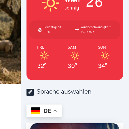
26°
sonnig
Feuchtigkeit
Windgeschwindigkeit
36%
16.6Km/h
FRE
SAM
SON
32°
30°
34°
Sprache auswählen
DE