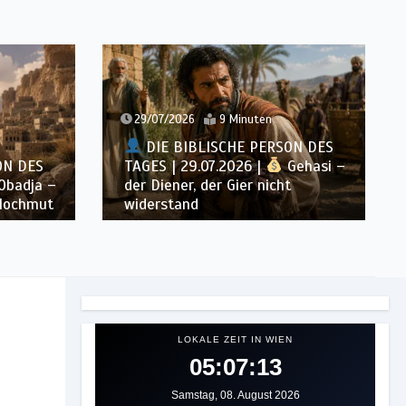
29/07/2026
9 Minuten
DIE BIBLISCHE PERSON DES
ON DES
TAGES | 29.07.2026 |
Gehasi –
Obadja –
der Diener, der Gier nicht
 Hochmut
widerstand
LOKALE ZEIT IN WIEN
05:07:16
Samstag, 08. August 2026