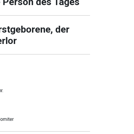
e Person des Tages
rstgeborene, der
rlor
r.
domiter