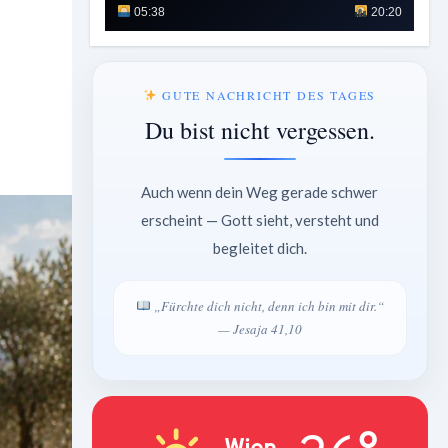
05:38
20:20
GUTE NACHRICHT DES TAGES
Du bist nicht vergessen.
Auch wenn dein Weg gerade schwer
erscheint — Gott sieht, versteht und
begleitet dich.
„Fürchte dich nicht, denn ich bin mit dir.“
— Jesaja 41,10
Wien