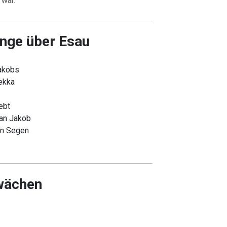
 war.
nge über Esau
Jakobs
ekka
ebt
 an Jakob
en Segen
wächen