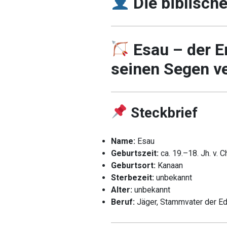
Die biblisch
Esau – der E
seinen Segen ve
Steckbrief
Name:
Esau
Geburtszeit:
ca. 19.–18. Jh. v. Ch
Geburtsort:
Kanaan
Sterbezeit:
unbekannt
Alter:
unbekannt
Beruf:
Jäger, Stammvater der E