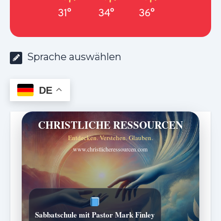
31°
34°
36°
Sprache auswählen
DE
CHRISTLICHE RESSOURCEN
Entdecken. Verstehen. Glauben.
www.christlicheressourcen.com
Sabbatschule mit Pastor Mark Finley