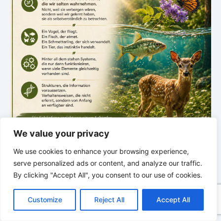
We value your privacy
.
We use cookies to enhance your browsing experience,
NEUE ENTDECKUNG
serve personalized ads or content, and analyze our traffic.
Spuren der Schöpfung
By clicking "Accept All", you consent to our use of cookies.
C
F
P
W
T
R
M
T
T
V
Donnerstag · 18:00 Uhr
o
a
i
h
u
e
e
e
w
i
Customize
Reject All
Accept All
p
c
n
a
m
d
s
l
i
b
r
Entdeckungen aus der Natur
T
y
e
t
t
b
d
s
e
t
e
e
L
b
e
s
l
i
e
g
t
r