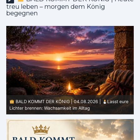
treu leben – morgen dem König
begegnen
 eure
BALD KOMMT DER KÖNIG | 03.08.2026 |
Ein reines
Herz: Heiligung beginnt im Inneren