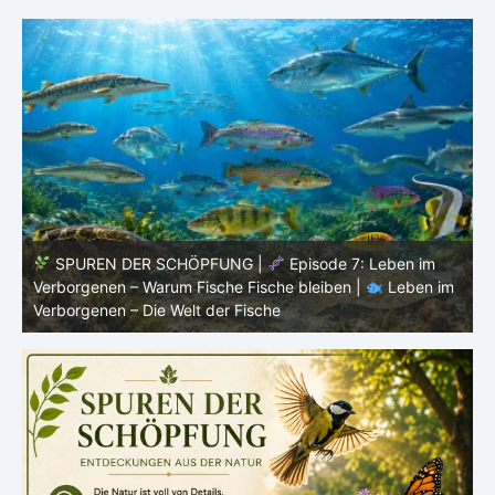
7: Leben im
SPUREN DER SCHÖPFUNG |
Episode 6:
n |
Leben im
Fortpflanzung im offenen Raum – Ordnung ohne 
Leben im Verborgenen – Die Welt der Fische