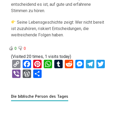
entscheidend es ist, auf gute und erfahrene
Stimmen zu hören.
Seine Lebensgeschichte zeigt: Wer nicht bereit
ist zuzuhören, riskiert Entscheidungen, die
weitreichende Folgen haben.
0
0
(Visited 20 times, 1 visits today)
C
F
Pi
W
T
R
M
T
T
o
a
nt
h
u
e
es
el
wi
Vi
W
T
py
ce
er
at
m
d
se
e
tt
b
or
eil
Li
b
es
s
bl
di
n
gr
er
er
d
e
n
o
t
A
r
t
g
a
Die biblische Person des Tages
Pr
n
k
o
p
er
m
es
k
p
s