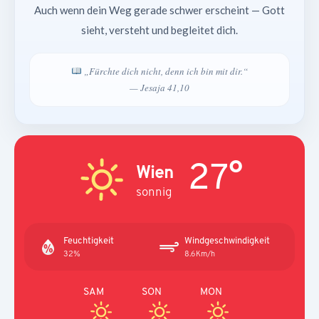
Auch wenn dein Weg gerade schwer erscheint — Gott
sieht, versteht und begleitet dich.
„Fürchte dich nicht, denn ich bin mit dir.“
— Jesaja 41,10
27°
Wien
sonnig
Feuchtigkeit
Windgeschwindigkeit
32%
8.6Km/h
SAM
SON
MON