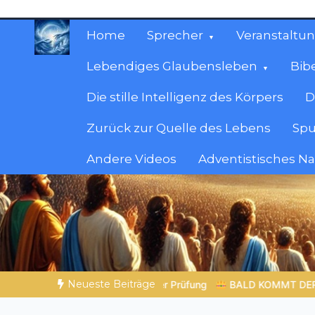
Zum
Inhalt
Home
Sprecher
Veranstaltu
springen
Lebendiges Glaubensleben
Bib
Die stille Intelligenz des Körpers
D
Zurück zur Quelle des Lebens
Spu
Andere Videos
Adventistisches N
Christliche Ressour
Materialien, die stärken. Antworten, die leit
Neueste Beiträge
 der Prüfung
BALD KOMMT DER KÖNIG | 07.08.2026 |
Gottes