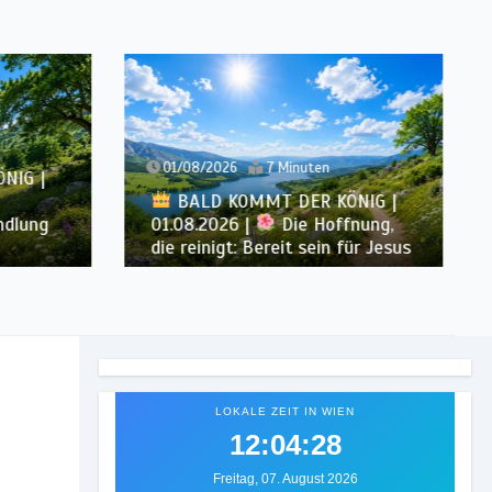
01/08/2026
7 Minuten
NIG |
BALD KOMMT DER KÖNIG |
ndlung
01.08.2026 |
Die Hoffnung,
die reinigt: Bereit sein für Jesus
LOKALE ZEIT IN WIEN
12:04:30
Freitag, 07. August 2026