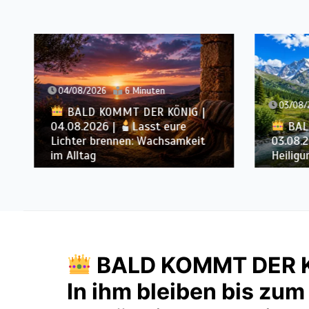
04/08/2026
6 Minuten
03/08/
BALD KOMMT DER KÖNIG |
04.08.2026 |
Lasst eure
BAL
Lichter brennen: Wachsamkeit
03.08.
im Alltag
Heiligu
BALD KOMMT DER KÖ
In ihm bleiben bis zum