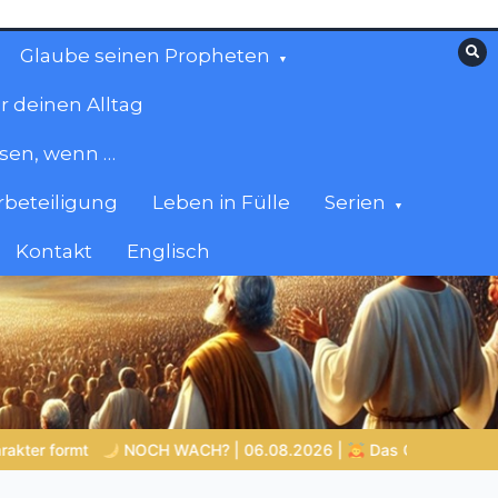
Glaube seinen Propheten
r deinen Alltag
esen, wenn …
beteiligung
Leben in Fülle
Serien
Kontakt
Englisch
 06.08.2026 |
Das Größte, was du geben kannst
VON BABYL