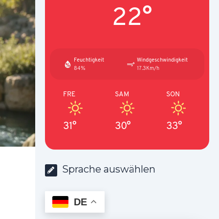
22°
Feuchtigkeit
Windgeschwindigkeit
84%
17.3Km/h
FRE
SAM
SON
31°
30°
33°
Sprache auswählen
DE