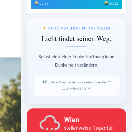
05:37
20:22
GUTE NACHRICHT DES TAGES
Licht findet seinen Weg.
Selbst ein kleiner Funke Hoffnung kann
Dunkelheit verändern.
„Dein Wort ist meines Fußes Leuchte.“
— Psalm 119,105
Wien
stellenweise Regenfall