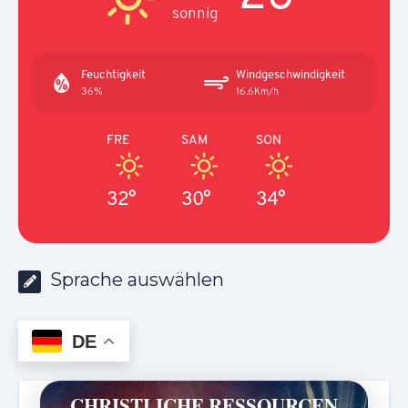
sonnig
Feuchtigkeit
Windgeschwindigkeit
36%
16.6Km/h
FRE
SAM
SON
32°
30°
34°
Sprache auswählen
DE
CHRISTLICHE RESSOURCEN