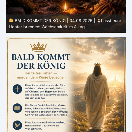
e
BALD KOMMT DER KÖNIG | 03.08.2026 |
Ein reines
Herz: Heiligung beginnt im Inneren
ä