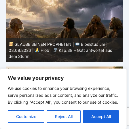
udium |
GLAUBE SEINEN PROPHETEN |
Geist der
ortet aus
Prophezeiung | 02 – 08.08.2026 |
Propheten un
Könige |
Kap. 16 : Der Untergang des Hauses A
We value your privacy
We use cookies to enhance your browsing experience,
serve personalized ads or content, and analyze our traffic.
By clicking "Accept All", you consent to our use of cookies.
C
F
P
W
T
R
M
T
T
V
o
a
i
h
u
e
e
e
w
i
Customize
Reject All
Accept All
p
c
n
a
m
d
s
l
i
b
r
T
y
e
t
t
b
d
s
e
t
e
e
L
b
e
s
l
i
e
g
t
r