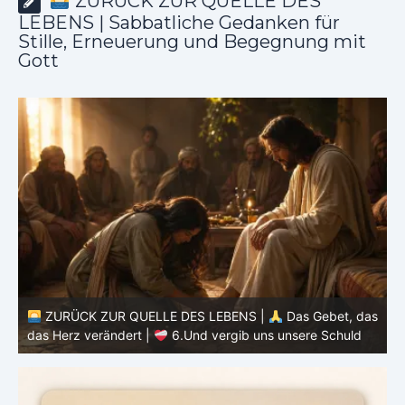
ZURÜCK ZUR QUELLE DES
LEBENS | Sabbatliche Gedanken für
Stille, Erneuerung und Begegnung mit
Gott
ZURÜCK ZUR QUELLE DES LEBENS |
Das Gebet, das
as
das Herz verändert |
5.Unser tägliches Brot gib uns
heute
d