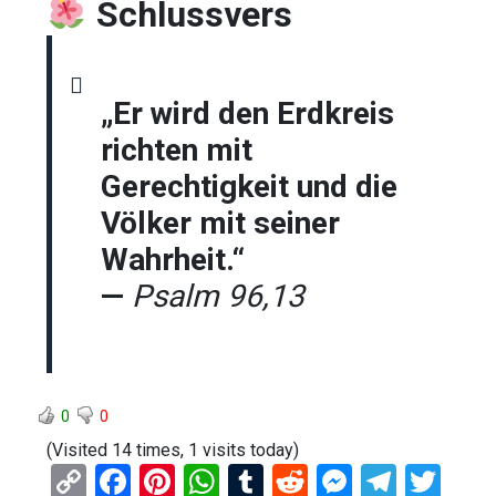
Schlussvers
„Er wird den Erdkreis
richten mit
Gerechtigkeit und die
Völker mit seiner
Wahrheit.“
—
Psalm 96,13
0
0
(Visited 14 times, 1 visits today)
C
F
Pi
W
T
R
M
T
T