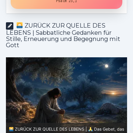
Psalm 23,1
ZURÜCK ZUR QUELLE DES
LEBENS | Sabbatliche Gedanken für
Stille, Erneuerung und Begegnung mit
Gott
as
ZURÜCK ZUR QUELLE DES LEBENS |
Das Gebet, das