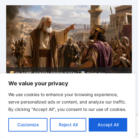
GLAUBE SEINEN PROPHETEN |
Bibelstudium |
0
We value your privacy
02.08.2026 |
Hiob |
Kap.37 – Vor der Stimme Gottes
W
We use cookies to enhance your browsing experience,
serve personalized ads or content, and analyze our traffic.
By clicking "Accept All", you consent to our use of cookies.
C
F
P
W
T
R
M
T
T
V
o
a
i
h
u
e
e
e
w
i
Customize
Reject All
Accept All
p
c
n
a
m
d
s
l
i
b
r
T
y
e
t
t
b
d
s
e
t
e
e
L
b
e
s
l
i
e
g
t
r