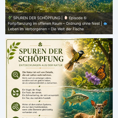
SPUREN DER SCHÖPFUNG |
Episode 5: Schutz ohne
Panzer – Tarnung, Farbe und Form |
Leben im
l
Verborgenen – Die Welt der Fische
L