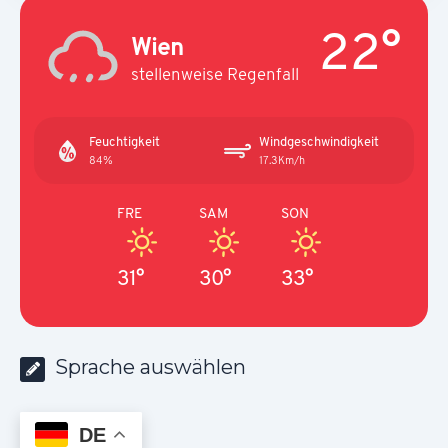
22°
Wien
stellenweise Regenfall
Feuchtigkeit
Windgeschwindigkeit
84%
17.3Km/h
FRE
SAM
SON
31°
30°
33°
Sprache auswählen
DE