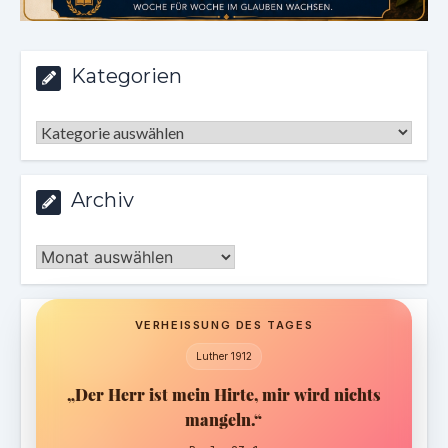
Kategorien
Kategorien
Archiv
Archiv
VERHEISSUNG DES TAGES
Luther 1912
„Der Herr ist mein Hirte, mir wird nichts
mangeln.“