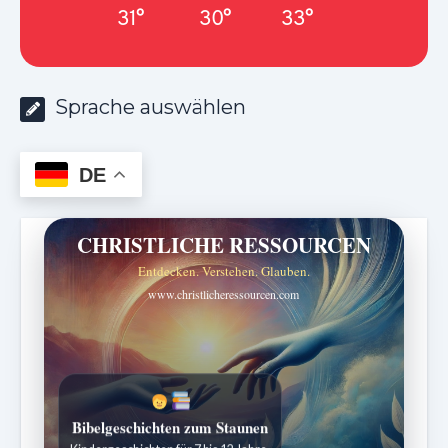
31°
30°
33°
Sprache auswählen
DE
CHRISTLICHE RESSOURCEN
Entdecken. Verstehen. Glauben.
www.christlicheressourcen.com
Bibelgeschichten zum Staunen