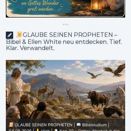
*
*
*
GLAUBE SEINEN PROPHETEN –
Bibel & Ellen White neu entdecken. Tief.
Klar. Verwandelt.
GLAUBE SEINEN PROPHETEN |
Bibelstudium |
04.08.2026 |
Hiob |
Kap.39 – Gottes Weisheit in der
0