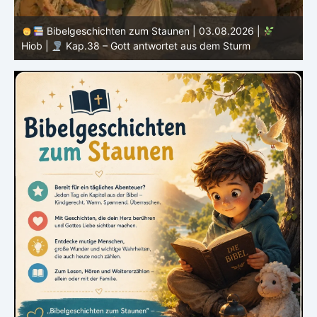
Bibelgeschichten zum Staunen | 03.08.2026 |
H
Hiob |
Kap.38 – Gott antwortet aus dem Sturm
D