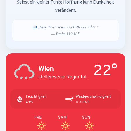
Selbst ein kleiner Funke Hoffnung kann Dunkelheit
verändern.
„Dein Wort ist meines Fußes Leuchte.“
— Psalm 119,105
22°
Wien
stellenweise Regenfall
Feuchtigkeit
Windgeschwindigkeit
84%
17.3Km/h
FRE
SAM
SON