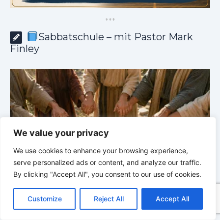
*
*
*
Sabbatschule – mit Pastor Mark
Finley
We value your privacy
We use cookies to enhance your browsing experience,
serve personalized ads or content, and analyze our traffic.
By clicking "Accept All", you consent to our use of cookies.
C
F
P
W
T
R
M
T
T
V
Sabbatschule mit Pastor Mark Finley |
Lektion 3:
o
a
i
h
u
e
e
e
w
i
Einheit in Christus |
Die Korintherbriefe | 3/2026
B
Customize
Reject All
Accept All
p
c
n
a
m
d
s
l
i
b
r
T
y
e
t
t
b
d
s
e
t
e
e
L
b
e
s
l
i
e
g
t
r