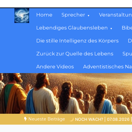
Zum
Inhalt
Home
Sprecher
Veranstaltu
springen
Lebendiges Glaubensleben
Bib
Die stille Intelligenz des Körpers
D
Zurück zur Quelle des Lebens
Spu
Andere Videos
Adventistisches N
Christliche Ressour
Materialien, die stärken. Antworten, die leit
Neueste Beiträge
WACH? | 07.08.2026 |
Ein neuer Weg
Bibelgeschichten 