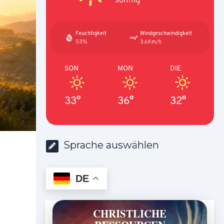
Feuchtigkeit
Windgeschwindigkeit
53%
3.6Km/h
SON
MON
DIE
33°
36°
32°
Sprache auswählen
DE
CHRISTLICHE