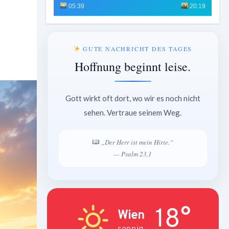
05:39
20:19
GUTE NACHRICHT DES TAGES
Hoffnung beginnt leise.
Gott wirkt oft dort, wo wir es noch nicht
sehen. Vertraue seinem Weg.
„Der Herr ist mein Hirte.“
— Psalm 23,1
18°
Wien
sonnig