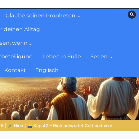
Glaube seinen Propheten
r deinen Alltag
esen, wenn …
beteiligung
Leben in Fülle
Serien
Kontakt
Englisch
t und wird wiederhergestellt
ZURÜCK ZUR QUELLE DES LEBEN