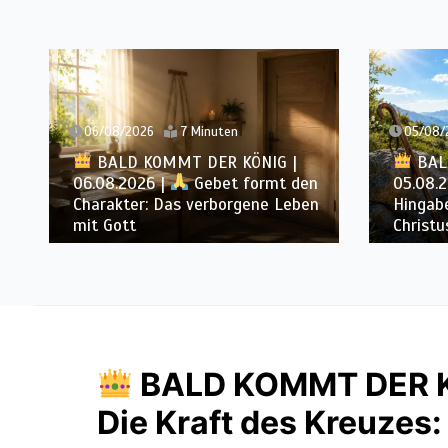
05/08/2026
6 Minuten
0
 |
BALD KOMMT DER KÖNIG |
 den
05.08.2026 |
Tägliche
04
Leben
Hingabe: Jeden Tag neu mit
Li
Christus
im
BALD KOMMT DER KÖ
Die Kraft des Kreuzes: