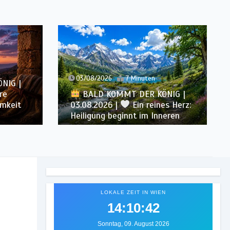
02/08/2026
6 Minuten
ten
BALD KOMMT DER KÖNIG |
R KÖNIG |
02.08.2026 |
Christus
reines Herz:
ähnlicher werden: Verwandlung
m Inneren
von innen heraus
LOKALE ZEIT IN WIEN
14:10:44
Sonntag, 09. August 2026