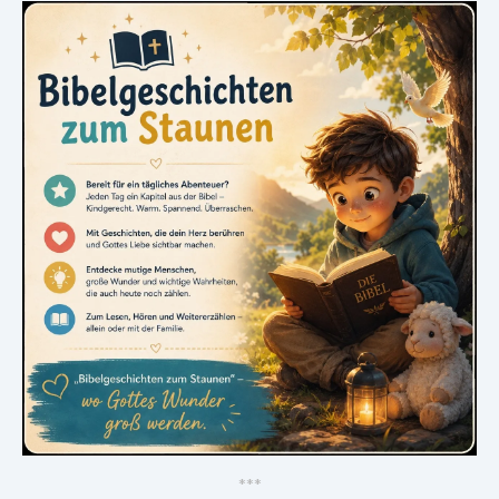
*
*
*