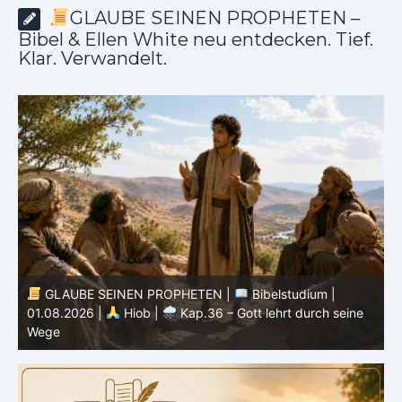
GLAUBE SEINEN PROPHETEN –
Bibel & Ellen White neu entdecken. Tief.
Klar. Verwandelt.
GLAUBE SEINEN PROPHETEN |
Bibelstudium |
01.08.2026 |
Hiob |
Kap.36 – Gott lehrt durch seine
3
s
Wege
u