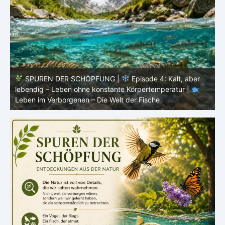
ne
SPUREN DER SCHÖPFUNG |
Episode 4: Kalt, aber
lebendig – Leben ohne konstante Körpertemperatur |
o
Leben im Verborgenen – Die Welt der Fische
i