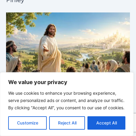
We value your privacy
Sabbatschule mit Pastor Mark Finley |
Lektion 13: Bis
in Ewigkeit |
Im Glauben Wachsen | 2/2026
S
We use cookies to enhance your browsing experience,
serve personalized ads or content, and analyze our traffic.
By clicking "Accept All", you consent to our use of cookies.
C
F
P
W
T
R
M
T
T
V
o
a
i
h
u
e
e
e
w
i
Customize
Reject All
Accept All
p
c
n
a
m
d
s
l
i
b
r
T
y
e
t
t
b
d
s
e
t
e
e
L
b
e
s
l
i
e
g
t
r