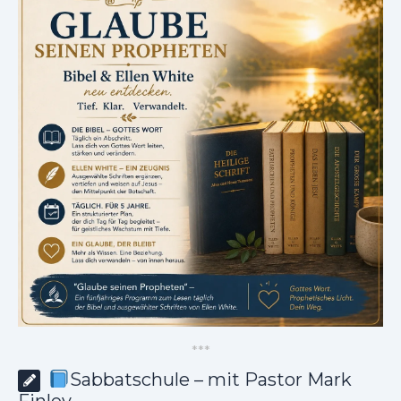
*
*
*
Sabbatschule – mit Pastor Mark
Finley