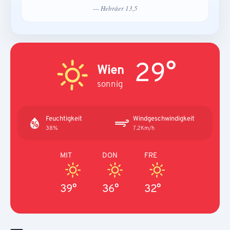
— Hebräer 13,5
29°
Wien
sonnig
Feuchtigkeit
Windgeschwindigkeit
38%
7.2Km/h
MIT
DON
FRE
39°
36°
32°