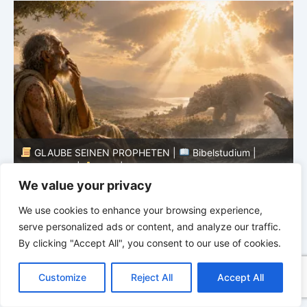
GLAUBE SEINEN PROPHETEN |
Bibelstudium |
04.08.2026 |
Hiob |
Kap.39 – Gottes Weisheit in der
0
Schöpfung
d
We value your privacy
We use cookies to enhance your browsing experience,
serve personalized ads or content, and analyze our traffic.
By clicking "Accept All", you consent to our use of cookies.
C
F
P
W
T
R
M
T
T
V
o
a
i
h
u
e
e
e
w
i
Customize
Reject All
Accept All
p
c
n
a
m
d
s
l
i
b
r
T
y
e
t
t
b
d
s
e
t
e
e
L
b
e
s
l
i
e
g
t
r