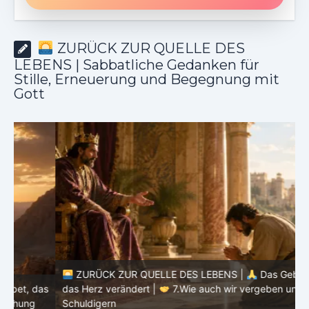
ZURÜCK ZUR QUELLE DES
LEBENS | Sabbatliche Gedanken für
Stille, Erneuerung und Begegnung mit
Gott
ZURÜCK ZUR QUELLE DES LEBENS |
Das Gebet, das
as
das Herz verändert |
7.Wie auch wir vergeben unsern
Schuldigern
d