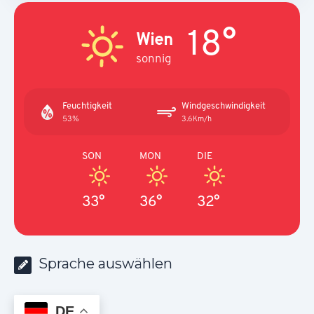
18°
Wien
sonnig
Feuchtigkeit
Windgeschwindigkeit
53%
3.6Km/h
SON
MON
DIE
33°
36°
32°
Sprache auswählen
DE