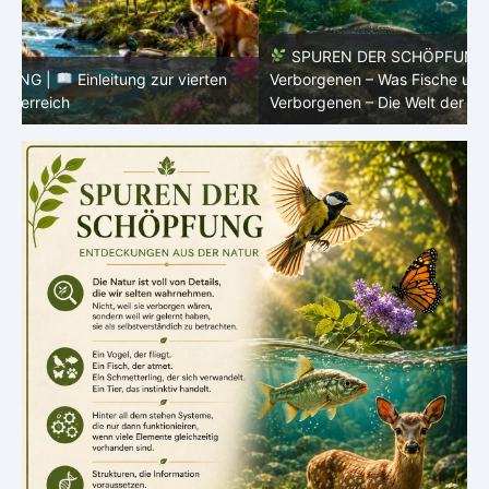
SPUREN DER SCHÖPFUNG |
Episode 8 – Leben im
Verborgenen – Was Fische uns lehren |
Leben im
V
Verborgenen – Die Welt der Fische
V