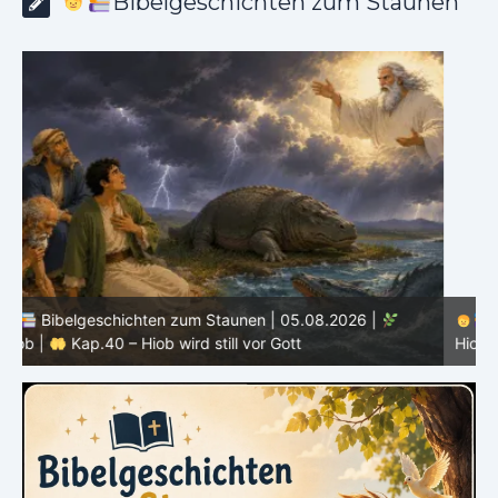
Bibelgeschichten zum Staunen
Bibelgeschichten zum Staunen | 04.08.2026 |
Hiob |
Kap.39 – Gott zeigt Hiob die wilden Tiere
H