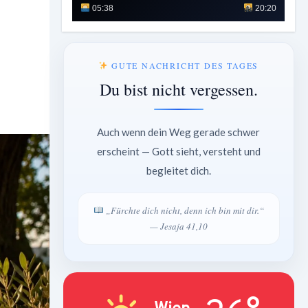
05:38
20:20
GUTE NACHRICHT DES TAGES
Du bist nicht vergessen.
Auch wenn dein Weg gerade schwer
erscheint — Gott sieht, versteht und
begleitet dich.
„Fürchte dich nicht, denn ich bin mit dir.“
— Jesaja 41,10
Wien