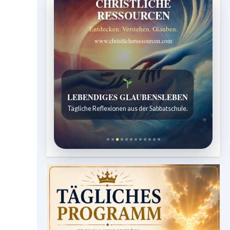
CHRISTLICHE
RESSOURCEN
Entdecken. Verstehen. Glauben.
www.christlicheressourcen.com
Bibelgeschichten zum Staunen
Kindergeschichten für 7 bis 12 Jahre.