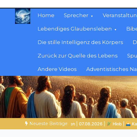
Zum
Inhalt
Home
Sprecher
Veranstaltu
springen
Lebendiges Glaubensleben
Bib
Die stille Intelligenz des Körpers
D
Zurück zur Quelle des Lebens
Spu
Andere Videos
Adventistisches N
Christliche Ressour
Materialien, die stärken. Antworten, die leit
Neueste Beiträge
 |
Kap.42 – Hiob antwortet Gott und wird wiederhergestellt
Z