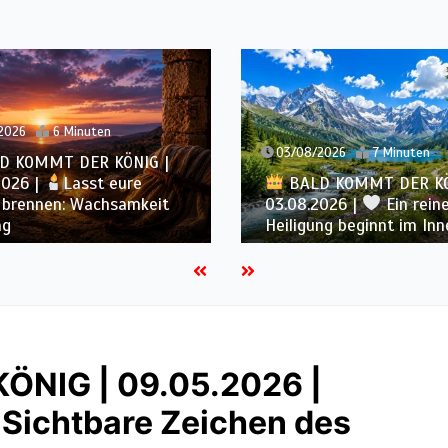
en
03/08/2026
7 Minuten
 KÖNIG |
t eure
BALD KOMMT DER KÖNIG |
chsamkeit
03.08.2026 |
Ein reines Herz:
Heiligung beginnt im Inneren
NIG | 09.05.2026 |
 Sichtbare Zeichen des