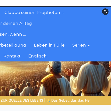
Glaube seinen Propheten
r deinen Alltag
esen, wenn …
beteiligung
Leben in Fülle
Serien
Kontakt
Englisch
rändert |
10.Denn dein ist das Reich und die Kraft und die Herrlich