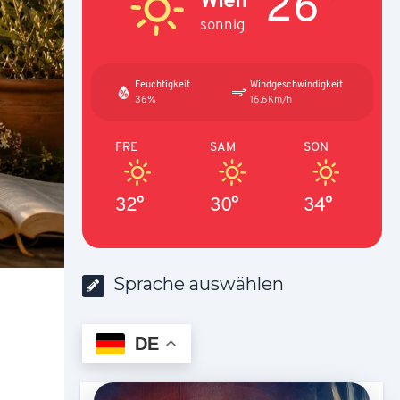
26°
sonnig
Feuchtigkeit
Windgeschwindigkeit
36%
16.6Km/h
FRE
SAM
SON
32°
30°
34°
Sprache auswählen
DE