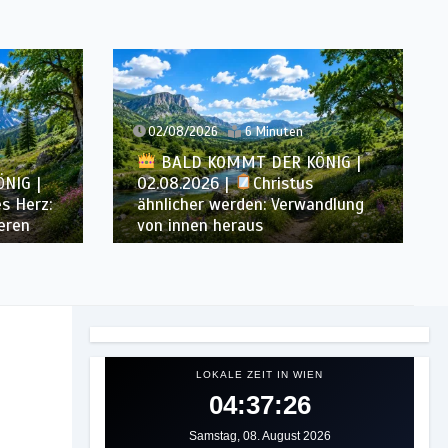
02/08/2026
6 Minuten
01/08/2026
BALD KOMMT DER KÖNIG |
02.08.2026 |
Christus
BALD KO
ähnlicher werden: Verwandlung
01.08.2026 
von innen heraus
die reinigt: 
LOKALE ZEIT IN WIEN
04:37:28
Samstag, 08. August 2026