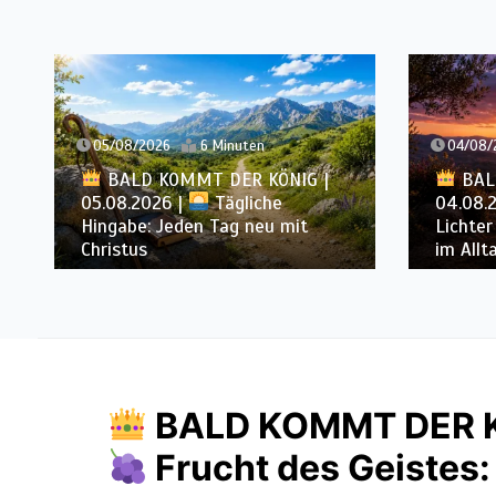
/08/2026
6 Minuten
04/08/2026
6 Minut
BALD KOMMT DER KÖNIG |
BALD KOMMT DER
08.2026 |
Tägliche
04.08.2026 |
Lass
gabe: Jeden Tag neu mit
Lichter brennen: Wa
istus
im Alltag
BALD KOMMT DER KÖ
Frucht des Geistes: