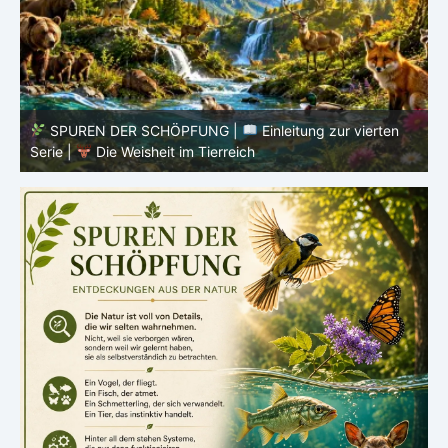
SPUREN DER SCHÖPFUNG |
Episode 8 – Leben im
Verborgenen – Was Fische uns lehren |
Leben im
V
Verborgenen – Die Welt der Fische
V