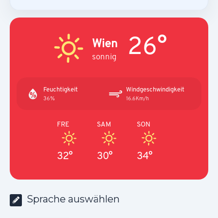
26°
Wien
sonnig
Feuchtigkeit
Windgeschwindigkeit
36%
16.6Km/h
FRE
SAM
SON
32°
30°
34°
Sprache auswählen