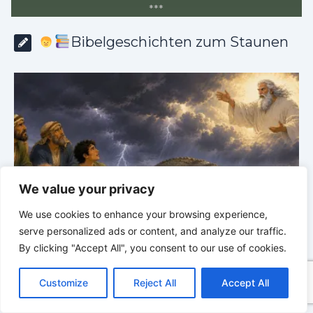
*
*
*
Bibelgeschichten zum Staunen
We value your privacy
We use cookies to enhance your browsing experience,
serve personalized ads or content, and analyze our traffic.
Bibelgeschichten zum Staunen | 04.08.2026 |
By clicking "Accept All", you consent to our use of cookies.
Hiob |
Kap.39 – Gott zeigt Hiob die wilden Tiere
H
C
F
P
W
T
R
M
T
T
V
o
a
i
h
u
e
e
e
w
i
Customize
Reject All
Accept All
p
c
n
a
m
d
s
l
i
b
r
T
y
e
t
t
b
d
s
e
t
e
e
L
b
e
s
l
i
e
g
t
r