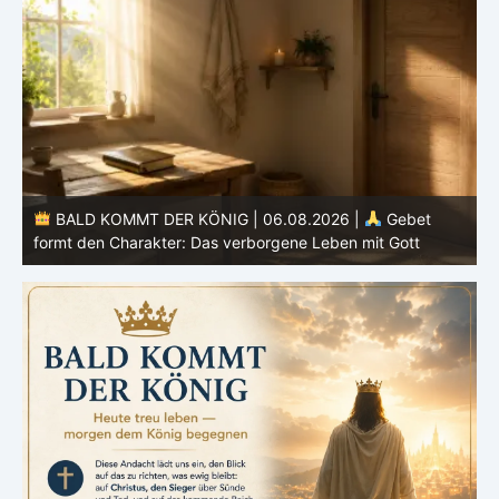
BALD KOMMT DER KÖNIG | 05.08.2026 |
Tägliche
Hingabe: Jeden Tag neu mit Christus
L