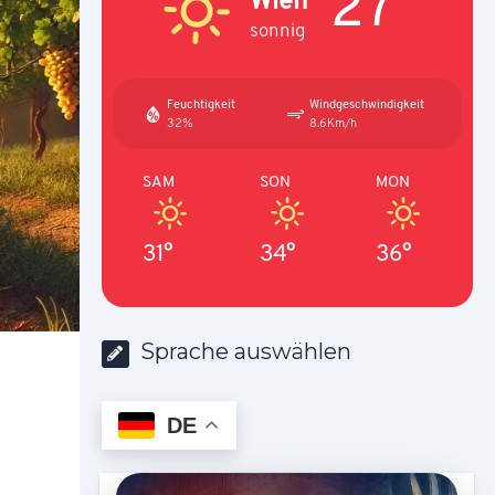
27°
sonnig
Feuchtigkeit
Windgeschwindigkeit
32%
8.6Km/h
SAM
SON
MON
31°
34°
36°
Sprache auswählen
DE