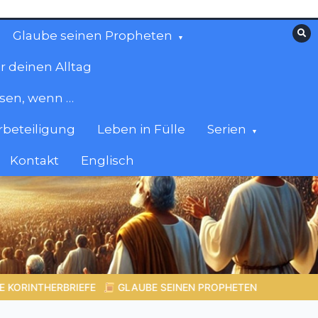
Glaube seinen Propheten
r deinen Alltag
esen, wenn …
beteiligung
Leben in Fülle
Serien
Kontakt
Englisch
HETEN |
Bibelstudium | 07.08.2026 |
Hiob |
Kap.42 – Das E