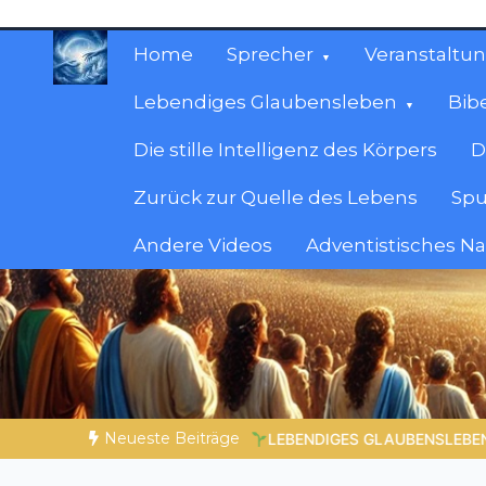
Zum
Inhalt
Home
Sprecher
Veranstaltu
springen
Lebendiges Glaubensleben
Bib
Die stille Intelligenz des Körpers
D
Zurück zur Quelle des Lebens
Spu
Andere Videos
Adventistisches N
Christliche Ressour
Materialien, die stärken. Antworten, die leit
Neueste Beiträge
ES GLAUBENSLEBEN |
Lektion 6.Geistliche Gaben |
6.6 Zusam