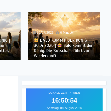
30/07/2026
6 Minuten
NIG |
BALD KOMMT DER KÖNIG |
 zum
30.07.2026 |
Bald kommt der
ottes
König: Die Botschaft führt zur
Wiederkunft
LOKALE ZEIT IN WIEN
16:50:56
Samstag, 08. August 2026