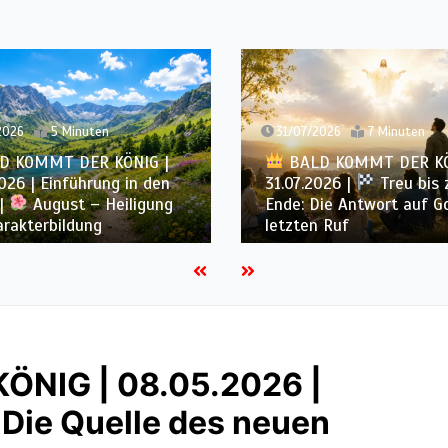
2026
5 Minuten
31/07/2026
7 Minuten
D KOMMT DER KÖNIG |
BALD KOMMT DER KÖ
026 | Einführung in den
31.07.2026 |
Treu bis
|
August – Heiligung
Ende: Die Antwort auf G
rakterbildung
letzten Ruf
NIG | 08.05.2026 |
 Die Quelle des neuen