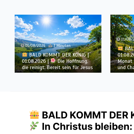
01/08/
01/08/2026
7 Minuten
BAL
BALD KOMMT DER KÖNIG |
01.08.2
01.08.2026 |
Die Hoffnung,
Monat 
die reinigt: Bereit sein für Jesus
und Cha
BALD KOMMT DER KÖ
In Christus bleiben: