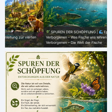
SPUREN DER SCHÖPFUNG |
Episode 8 – Leben im
Verborgenen – Was Fische uns lehren |
Leben im
V
Verborgenen – Die Welt der Fische
V