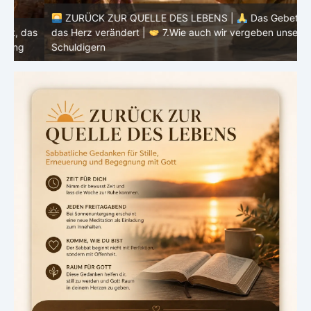
ZURÜCK ZUR QUELLE DES LEBENS |
Das Gebet, das
as
das Herz verändert |
7.Wie auch wir vergeben unsern
Schuldigern
d