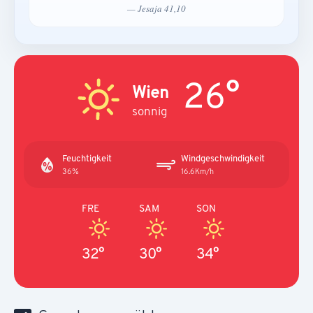
— Jesaja 41,10
26°
Wien
sonnig
Feuchtigkeit
Windgeschwindigkeit
36%
16.6Km/h
FRE
SAM
SON
32°
30°
34°