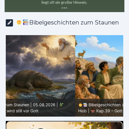
liegt oft ein großer Hinweis.
*
*
*
Bibelgeschichten zum Staunen
Bibelgeschichten zum Staunen | 04.08.2026 |
Hiob |
Kap.39 – Gott zeigt Hiob die wilden Tiere
H