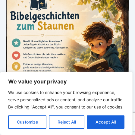
We value your privacy
We use cookies to enhance your browsing experience,
serve personalized ads or content, and analyze our traffic.
By clicking "Accept All", you consent to our use of cookies.
C
F
P
W
T
R
M
T
T
V
o
a
i
h
u
e
e
e
w
i
Customize
Reject All
Accept All
*
*
*
p
c
n
a
m
d
s
l
i
b
r
T
y
e
t
t
b
d
s
e
t
e
e
GLAUBE SEINEN PROPHETEN –
L
b
e
s
l
i
e
g
t
r