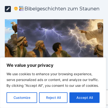
Bibelgeschichten zum Staunen
We value your privacy
We use cookies to enhance your browsing experience,
Bibelgeschichten zum Staunen | 03.08.2026 |
H
serve personalized ads or content, and analyze our traffic.
Hiob |
Kap.38 – Gott antwortet aus dem Sturm
D
By clicking "Accept All", you consent to our use of cookies.
C
F
P
W
T
R
M
T
T
V
o
a
i
h
u
e
e
e
w
i
Customize
Reject All
Accept All
p
c
n
a
m
d
s
l
i
b
r
T
y
e
t
t
b
d
s
e
t
e
e
L
b
e
s
l
i
e
g
t
r