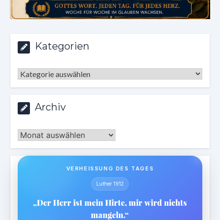
Kategorien
Kategorien
Archiv
Archiv
VERHEISSUNG DES TAGES
Luther 1912
„Der Herr ist mein Hirte, mir wird nichts
mangeln.“