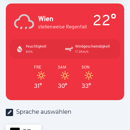
22°
Wien
stellenweise Regenfall
Feuchtigkeit
Windgeschwindigkeit
84%
17.3Km/h
FRE
SAM
SON
31°
30°
33°
Sprache auswählen