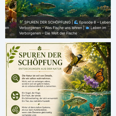
SPUREN DER SCHÖPFUNG |
Episode 8 – Leben im
Verborgenen – Was Fische uns lehren |
Leben im
V
Verborgenen – Die Welt der Fische
V