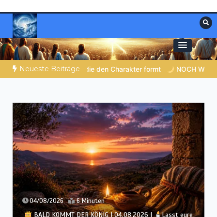
Zum
Inhalt
springen
Materialien, die stärken. Antworten, die
Christliche Ressourcen
leiten.
Neueste Beiträge
formt
NOCH WACH? | 06.08.2026 |
Das Größte, was du gebe
03/08/2026
7 Minuten
BALD KOMMT DER KÖNIG | 03.08.2026 |
Ein reines