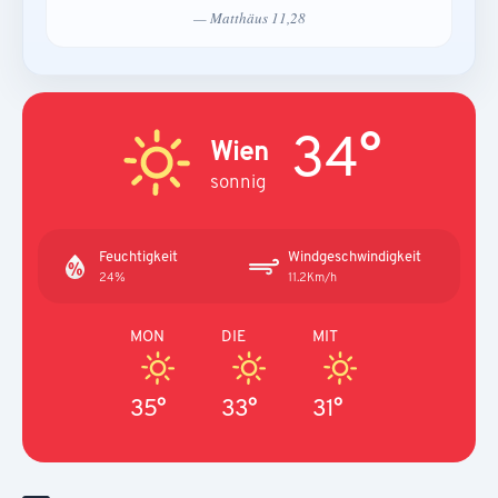
— Matthäus 11,28
34°
Wien
sonnig
Feuchtigkeit
Windgeschwindigkeit
24%
11.2Km/h
MON
DIE
MIT
35°
33°
31°