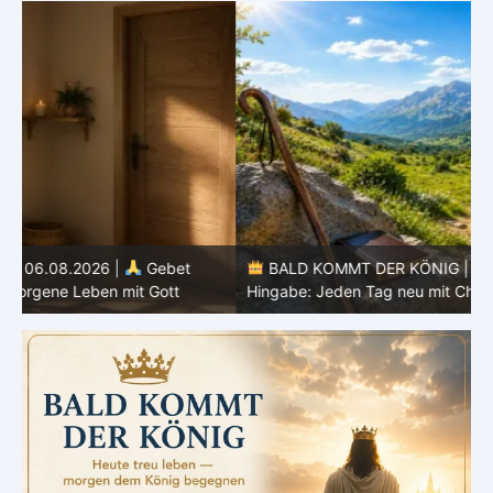
BALD KOMMT DER KÖNIG | 05.08.2026 |
Tägliche
Hingabe: Jeden Tag neu mit Christus
L