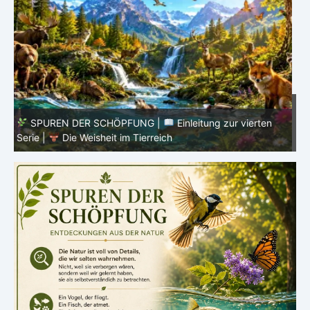
SPUREN DER SCHÖPFUNG |
Episode 8 – Leben im
Verborgenen – Was Fische uns lehren |
Leben im
V
Verborgenen – Die Welt der Fische
V