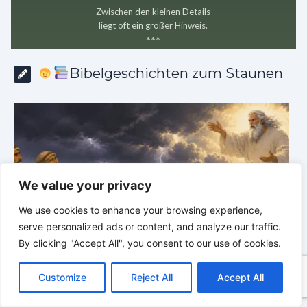
Zwischen den kleinen Details
liegt oft ein großer Hinweis.
*
*
*
Bibelgeschichten zum Staunen
We value your privacy
We use cookies to enhance your browsing experience,
serve personalized ads or content, and analyze our traffic.
By clicking "Accept All", you consent to our use of cookies.
C
F
P
W
T
R
M
T
T
V
o
a
i
h
u
e
e
e
w
i
Bibelgeschichten zum Staunen | 04.08.2026 |
Customize
Reject All
Accept All
p
c
n
a
m
d
s
l
i
b
r
Hiob |
Kap.39 – Gott zeigt Hiob die wilden Tiere
H
T
y
e
t
t
b
d
s
e
t
e
e
L
b
e
s
l
i
e
g
t
r