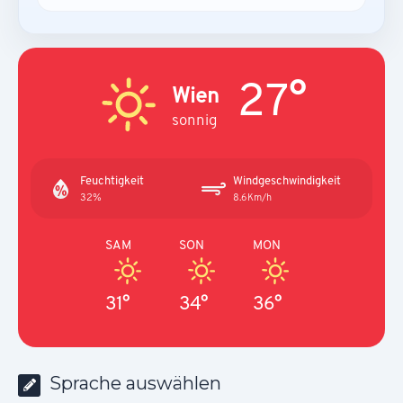
27°
Wien
sonnig
Feuchtigkeit
Windgeschwindigkeit
32%
8.6Km/h
SAM
SON
MON
31°
34°
36°
Sprache auswählen