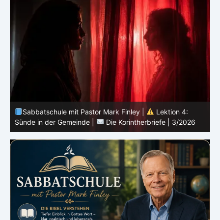
Sabbatschule mit Pastor Mark Finley |
Lektion 3:
Einheit in Christus |
Die Korintherbriefe | 3/2026
B