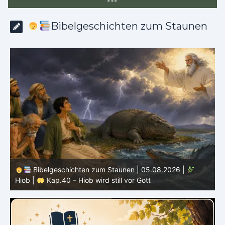
*
*
*
Bibelgeschichten zum Staunen
Bibelgeschichten zum Staunen | 04.08.2026 |
Hiob |
Kap.39 – Gott zeigt Hiob die wilden Tiere
H