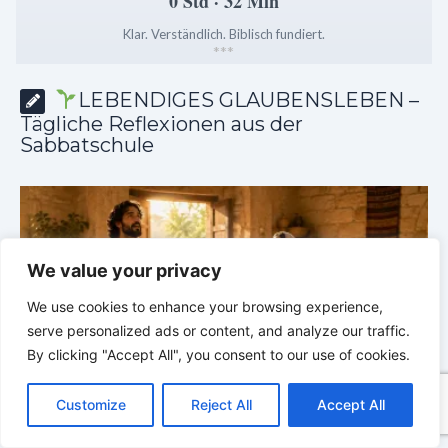
0 Std · 32 Min
Klar. Verständlich. Biblisch fundiert.
*
*
*
LEBENDIGES GLAUBENSLEBEN –
Tägliche Reflexionen aus der
Sabbatschule
We value your privacy
We use cookies to enhance your browsing experience,
serve personalized ads or content, and analyze our traffic.
By clicking "Accept All", you consent to our use of cookies.
C
F
P
W
T
R
M
T
T
V
o
a
i
h
u
e
e
e
w
i
Customize
Reject All
Accept All
p
c
n
a
m
d
s
l
i
b
r
he
LEBENDIGES GLAUBENSLEBEN |
Lektion 6.Geistliche
T
y
e
t
t
b
d
s
e
t
e
Gaben |
6.3 Der bessere Weg |
DIE
G
e
L
b
e
s
l
i
e
g
t
r