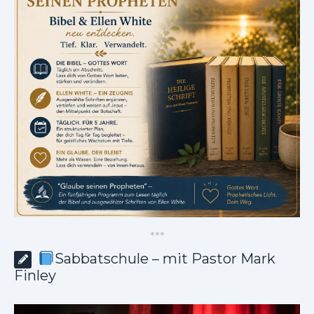
*
*
*
Sabbatschule – mit Pastor Mark
Finley