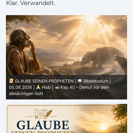
Klar. Verwandelt.
GLAUBE SEINEN PROPHETEN |
Bibelstudium |
04.08.2026 |
Hiob |
Kap.39 – Gottes Weisheit in der
0
Schöpfung
d