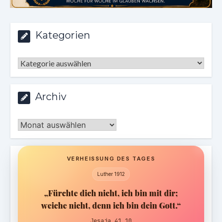
Kategorien
Kategorien
Archiv
Archiv
VERHEISSUNG DES TAGES
Luther 1912
„Fürchte dich nicht, ich bin mit dir;
weiche nicht, denn ich bin dein Gott.“
Jesaja 41,10