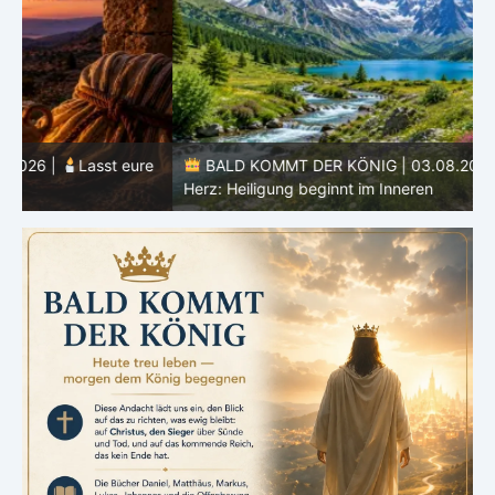
e
BALD KOMMT DER KÖNIG | 03.08.2026 |
Ein reines
Herz: Heiligung beginnt im Inneren
ä