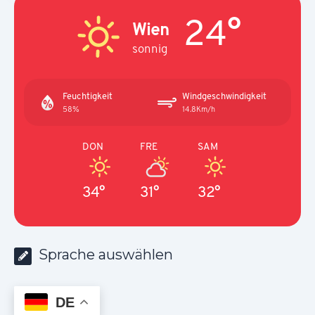
24°
Wien
sonnig
Feuchtigkeit
Windgeschwindigkeit
58%
14.8Km/h
DON
FRE
SAM
34°
31°
32°
Sprache auswählen
DE