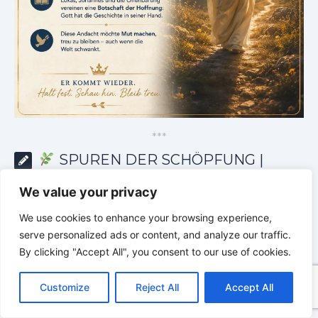
*
*
*
SPUREN DER SCHÖPFUNG |
Entdeckungen aus der Natur
We value your privacy
We use cookies to enhance your browsing experience,
serve personalized ads or content, and analyze our traffic.
By clicking "Accept All", you consent to our use of cookies.
C
F
P
W
T
R
M
T
T
V
o
a
i
h
u
e
e
e
w
i
Customize
Reject All
Accept All
p
c
n
a
m
d
s
l
i
b
r
T
y
e
t
t
b
d
s
e
t
e
e
L
b
e
s
l
i
e
g
t
r