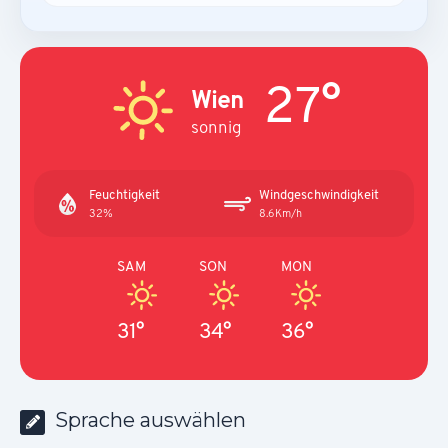
27°
Wien
sonnig
Feuchtigkeit
Windgeschwindigkeit
32%
8.6Km/h
SAM
SON
MON
31°
34°
36°
Sprache auswählen