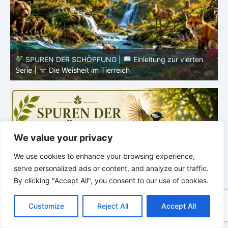
SPUREN DER SCHÖPFUNG |
Episode 8 – Leben im
Verborgenen – Was Fische uns lehren |
Leben im
V
Verborgenen – Die Welt der Fische
V
We value your privacy
We use cookies to enhance your browsing experience,
serve personalized ads or content, and analyze our traffic.
By clicking "Accept All", you consent to our use of cookies.
C
F
P
W
T
R
M
T
T
V
o
a
i
h
u
e
e
e
w
i
Customize
Reject All
Accept All
p
c
n
a
m
d
s
l
i
b
r
T
y
e
t
t
b
d
s
e
t
e
e
L
b
e
s
l
i
e
g
t
r