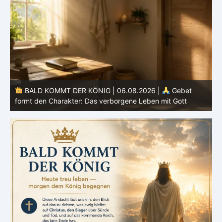
BALD KOMMT DER KÖNIG | 05.08.2026 |
Tägliche
Hingabe: Jeden Tag neu mit Christus
L