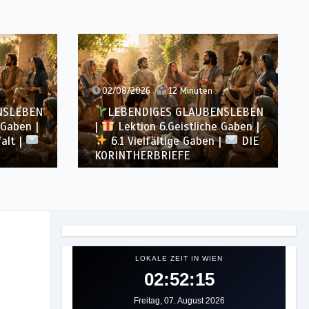
02/08/2026
12 Minuten
NSLEBEN
LEBENDIGES GLAUBENSLEBEN
 Gaben |
|
Lektion 6.Geistliche Gaben |
falt |
6.1 Vielfältige Gaben |
DIE
KORINTHERBRIEFE
LOKALE ZEIT IN WIEN
02:52:17
Freitag, 07. August 2026