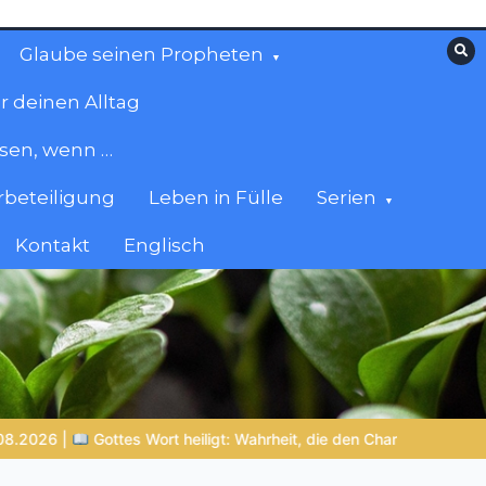
Glaube seinen Propheten
r deinen Alltag
esen, wenn …
beteiligung
Leben in Fülle
Serien
Kontakt
Englisch
, die den Charakter formt
NOCH WACH? | 06.08.2026 |
Das G