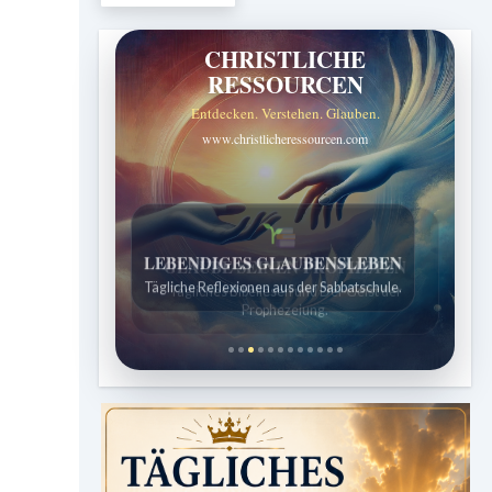
CHRISTLICHE
RESSOURCEN
Entdecken. Verstehen. Glauben.
www.christlicheressourcen.com
LEBENDIGES GLAUBENSLEBEN
Tägliche Reflexionen aus der Sabbatschule.