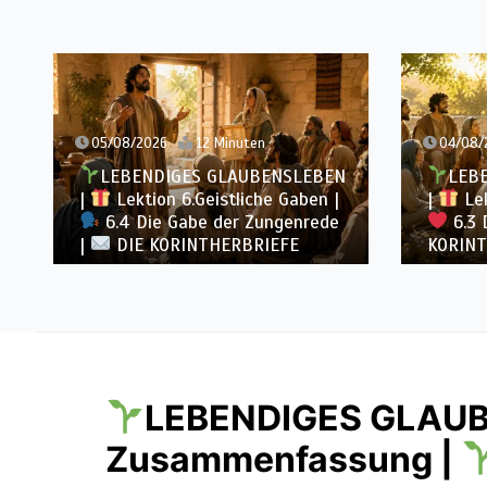
05/08/2026
12 Minuten
04/08/
LEBENDIGES GLAUBENSLEBEN
LEB
|
Lektion 6.Geistliche Gaben |
|
Lek
6.4 Die Gabe der Zungenrede
6.3 
|
DIE KORINTHERBRIEFE
KORINT
LEBENDIGES GLAUB
Zusammenfassung |