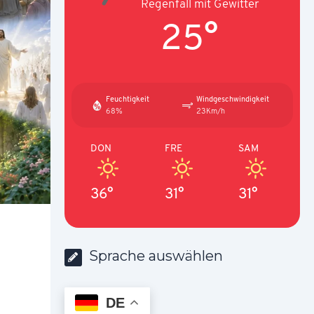
Regenfall mit Gewitter
25°
Feuchtigkeit
Windgeschwindigkeit
68%
23Km/h
DON
FRE
SAM
36°
31°
31°
Sprache auswählen
DE