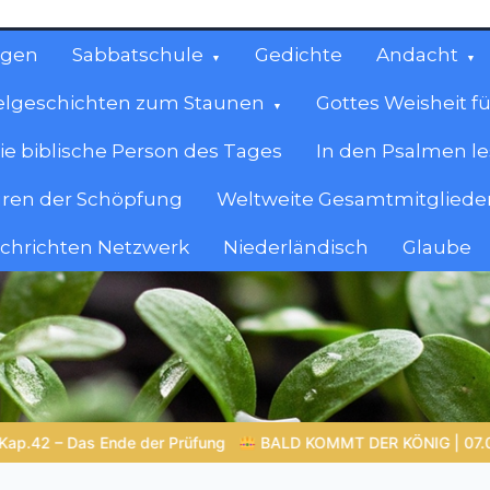
ngen
Sabbatschule
Gedichte
Andacht
elgeschichten zum Staunen
Gottes Weisheit fü
ie biblische Person des Tages
In den Psalmen l
ren der Schöpfung
Weltweite Gesamtmitglieder
achrichten Netzwerk
Niederländisch
Glaube
cen
en.
KOMMT DER KÖNIG | 07.08.2026 |
Gottes Wort heiligt: Wahrheit