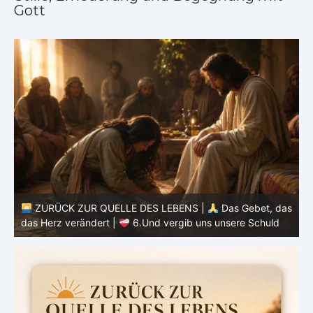
Gott
as
ZURÜCK ZUR QUELLE DES LEBENS |
Das Gebet, das
d
das Herz verändert |
6.Und vergib uns unsere Schuld
h