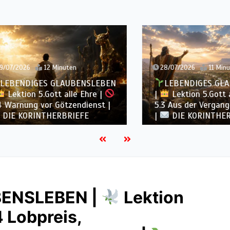
2026
12 Minuten
28/07/2026
11 Minuten
ENDIGES GLAUBENSLEBEN
LEBENDIGES GLAUBE
tion 5.Gott alle Ehre |
|
Lektion 5.Gott alle 
nung vor Götzendienst |
5.3 Aus der Vergangenhei
 KORINTHERBRIEFE
|
DIE KORINTHERBRI
BENSLEBEN |
Lektion
4 Lobpreis,