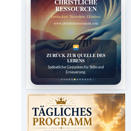
CHRISTLICHE
RESSOURCEN
Entdecken. Verstehen. Glauben.
www.christlicheressourcen.com
SPUREN DER SCHÖPFUNG
Entdeckungen aus der Natur.