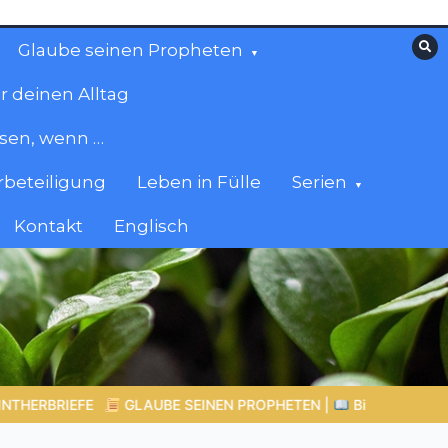
Glaube seinen Propheten
r deinen Alltag
esen, wenn …
beteiligung
Leben in Fülle
Serien
Kontakt
Englisch
 |
Bibelstudium | 07.08.2026 |
Hiob |
Kap.42 – Das Ende de