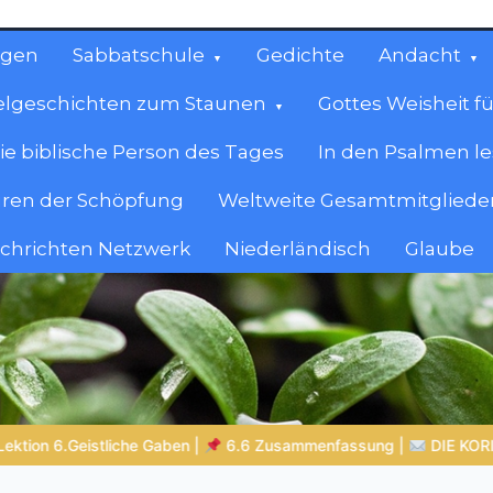
ngen
Sabbatschule
Gedichte
Andacht
elgeschichten zum Staunen
Gottes Weisheit fü
ie biblische Person des Tages
In den Psalmen l
ren der Schöpfung
Weltweite Gesamtmitglieder
achrichten Netzwerk
Niederländisch
Glaube
cen
en.
sung |
DIE KORINTHERBRIEFE
GLAUBE SEINEN PROPHETEN