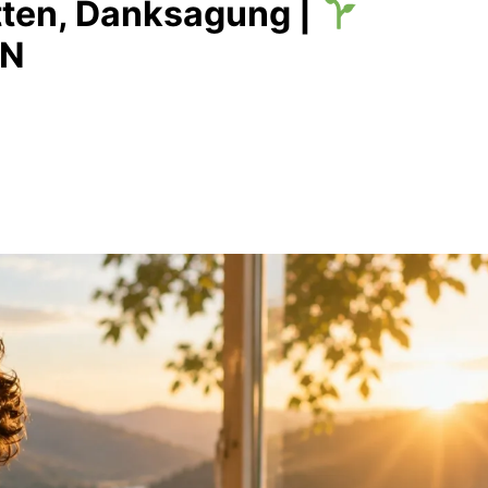
tten, Danksagung |
EN