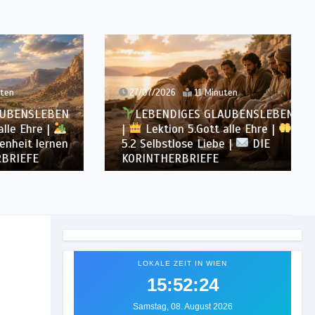
27/07/2026
11 Minuten
NSLEBEN
LEBENDIGES GLAUBENSLEBEN
Ehre |
|
Lektion 5.Gott alle Ehre |
t lernen
5.2 Selbstlose Liebe |
DIE
EFE
KORINTHERBRIEFE
LOKALE ZEIT IN WIEN
15:52:26
Samstag, 08. August 2026