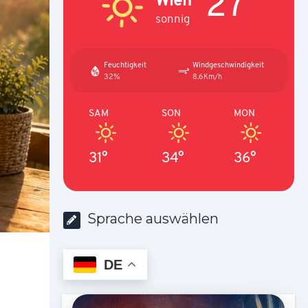
27°
sonnig
Feuchtigkeit
Windgeschwindigkeit
32%
8.6Km/h
SAM
SON
MON
31°
34°
36°
Sprache auswählen
DE