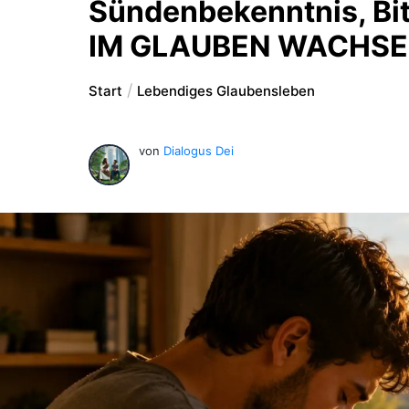
Sündenbekenntnis, Bi
IM GLAUBEN WACHS
Start
Lebendiges Glaubensleben
von
Dialogus Dei