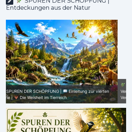
SPUREN DER SCHÖPFUNG |
Entdeckungen aus der Natur
SPUREN DER SCHÖPFUNG |
Episode 8 – Leben im
Verborgenen – Was Fische uns lehren |
Leben im
V
Verborgenen – Die Welt der Fische
V