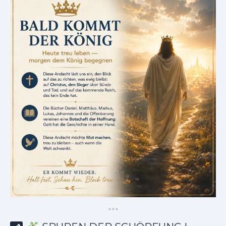
*
*
*