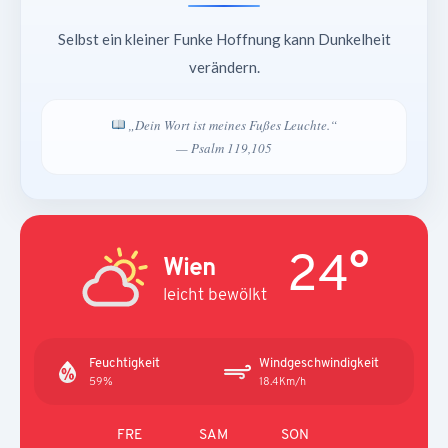
Selbst ein kleiner Funke Hoffnung kann Dunkelheit
verändern.
„Dein Wort ist meines Fußes Leuchte.“
— Psalm 119,105
24°
Wien
leicht bewölkt
Feuchtigkeit
Windgeschwindigkeit
59%
18.4Km/h
FRE
SAM
SON