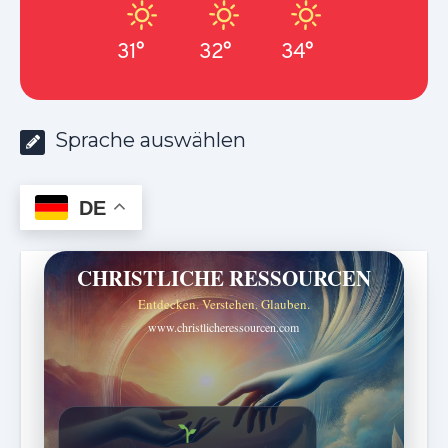
31°
32°
34°
Sprache auswählen
DE
CHRISTLICHE RESSOURCEN
Entdecken. Verstehen. Glauben.
www.christlicheressourcen.com