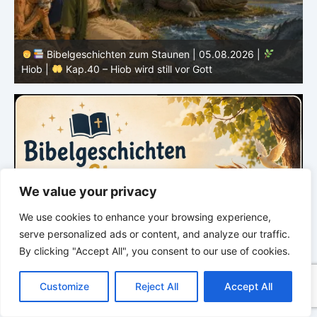
Bibelgeschichten zum Staunen | 04.08.2026 |
Hiob |
Kap.39 – Gott zeigt Hiob die wilden Tiere
H
We value your privacy
We use cookies to enhance your browsing experience,
serve personalized ads or content, and analyze our traffic.
By clicking "Accept All", you consent to our use of cookies.
C
F
P
W
T
R
M
T
T
V
o
a
i
h
u
e
e
e
w
i
Customize
Reject All
Accept All
p
c
n
a
m
d
s
l
i
b
r
T
y
e
t
t
b
d
s
e
t
e
e
L
b
e
s
l
i
e
g
t
r