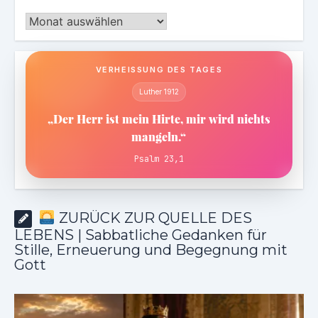
Archiv
VERHEISSUNG DES TAGES
Luther 1912
„Der Herr ist mein Hirte, mir wird nichts
mangeln.“
Psalm 23,1
ZURÜCK ZUR QUELLE DES
LEBENS | Sabbatliche Gedanken für
Stille, Erneuerung und Begegnung mit
Gott