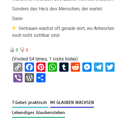
Sondern das Herz des Menschen, der wartet.
Denn:
Vertrauen wächst oft gerade dort, wo Antworten
noch nicht sichtbar sind.
0
0
(Visited 54 times, 1 visits today)
C
F
Pi
W
T
R
M
T
T
o
a
nt
h
u
e
es
el
wi
Vi
W
T
py
ce
er
at
m
d
se
e
tt
b
or
eil
Li
b
es
s
bl
di
n
gr
er
er
d
e
n
o
t
A
r
t
g
a
7.Gebet praktisch
IM GLAUBEN WACHSEN
Pr
n
k
o
p
er
m
es
Lebendiges Glaubensleben
k
p
s