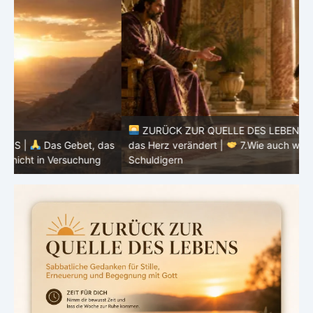
ZURÜCK ZUR QUELLE DES LEBENS |
Das Gebet, das
as
das Herz verändert |
7.Wie auch wir vergeben unsern
Schuldigern
d