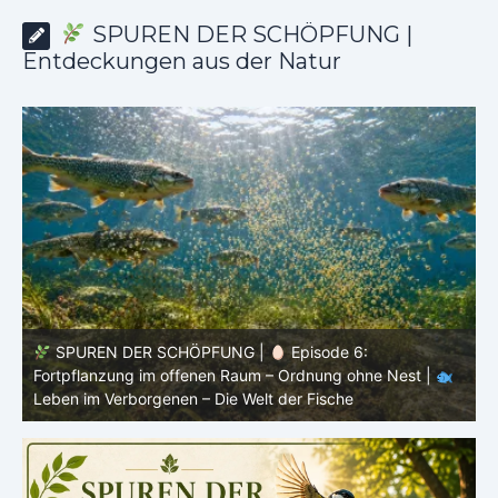
SPUREN DER SCHÖPFUNG |
Entdeckungen aus der Natur
SPUREN DER SCHÖPFUNG |
Episode 5: Schutz ohne
Panzer – Tarnung, Farbe und Form |
Leben im
l
Verborgenen – Die Welt der Fische
L