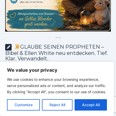
*
*
*
GLAUBE SEINEN PROPHETEN –
Bibel & Ellen White neu entdecken. Tief.
Klar. Verwandelt.
We value your privacy
We use cookies to enhance your browsing experience,
serve personalized ads or content, and analyze our traffic.
By clicking "Accept All", you consent to our use of cookies.
C
F
P
W
T
R
M
T
T
V
o
a
i
h
u
e
e
e
w
i
Customize
Reject All
Accept All
p
c
n
a
m
d
s
l
i
b
r
T
y
e
t
t
b
d
s
e
t
e
e
L
b
e
s
l
i
e
g
t
r