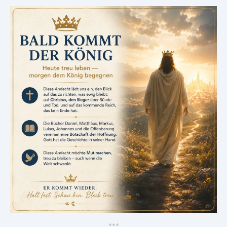
*
*
*