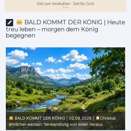
Zeit zum Innehalten · Zeit für Gott
*
*
*
BALD KOMMT DER KÖNIG | Heute
treu leben – morgen dem König
begegnen
BALD KOMMT DER KÖNIG | 01.08.2026 |
Die
Hoffnung, die reinigt: Bereit sein für Jesus
d