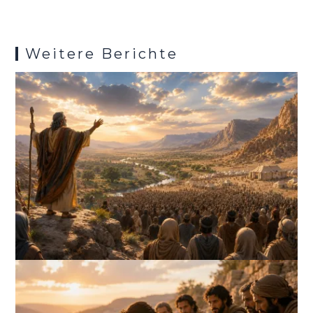
k
p
s
Weitere Berichte