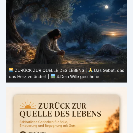
as
ZURÜCK ZUR QUELLE DES LEBENS |
Das Gebet, das
das Herz verändert |
3.Dein Reich komme
d