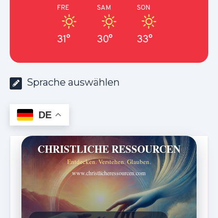
FRE
SAM
SON
31°
30°
33°
Sprache auswählen
DE
CHRISTLICHE RESSOURCEN
Entdecken. Verstehen. Glauben.
www.christlicheressourcen.com