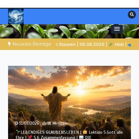
Zum
Inhalt
springen
Materialien, die stärken. Antworten, die
Christliche Ressourcen
leiten.
Neueste Beiträge
p.41 – Gott zeigt Hiob Leviathan
SPUREN DER SCHÖPFUNG |
30/07/2026
12 Minuten
LEBENDIGES GLAUBENSLEBEN |
Lektion 5.Gott alle
Ehre |
5.5 Götzendienst überwinden |
DIE