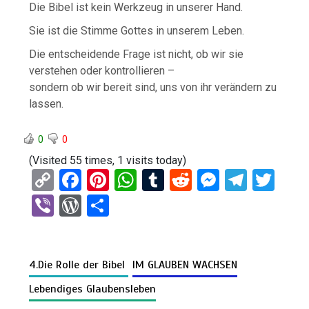
Die Bibel ist kein Werkzeug in unserer Hand.
Sie ist die Stimme Gottes in unserem Leben.
Die entscheidende Frage ist nicht, ob wir sie
verstehen oder kontrollieren –
sondern ob wir bereit sind, uns von ihr verändern zu
lassen.
0
0
(Visited 55 times, 1 visits today)
C
F
Pi
W
T
R
M
T
T
o
a
nt
h
u
e
es
el
wi
Vi
W
T
py
ce
er
at
m
d
se
e
tt
b
or
eil
Li
b
es
s
bl
di
n
gr
er
er
d
e
n
o
t
A
r
t
g
a
4.Die Rolle der Bibel
IM GLAUBEN WACHSEN
Pr
n
k
o
p
er
m
es
Lebendiges Glaubensleben