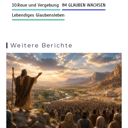
n
o
t
A
r
t
g
a
10.Reue und Vergebung
IM GLAUBEN WACHSEN
Pr
n
k
o
p
er
m
es
Lebendiges Glaubensleben
k
p
s
Weitere Berichte