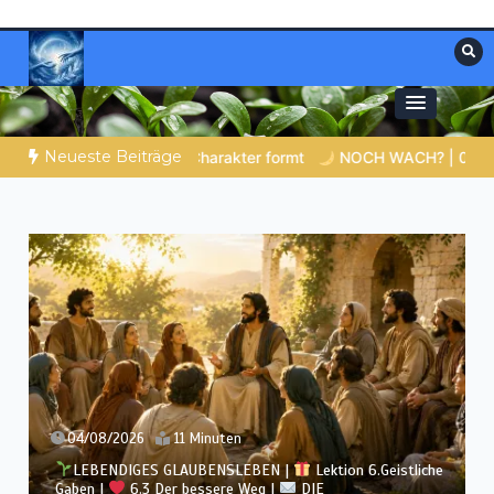
Zum
Inhalt
springen
Materialien, die stärken. Antworten, die
Christliche Ressourcen
leiten.
Neueste Beiträge
NOCH WACH? | 06.08.2026 |
Das Größte, was du geben kanns
03/08/2026
12 Minuten
LEBENDIGES GLAUBENSLEBEN |
Lektion 6.Geistliche
Gaben |
6.2 Einheit durch Vielfalt |
DIE