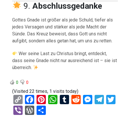
9.
Abschlussgedanke
Gottes Gnade ist größer als jede Schuld, tiefer als
jedes Versagen und stärker als jede Macht der
Sünde. Das Kreuz beweist, dass Gott uns nicht
aufgibt, sondern alles getan hat, um uns zu retten.
Wer seine Last zu Christus bringt, entdeckt,
dass seine Gnade nicht nur ausreichend ist – sie ist
überreich.
0
0
(Visited 22 times, 1 visits today)
C
F
Pi
W
T
R
M
T
T
o
a
nt
h
u
e
es
el
wi
Vi
W
T
py
ce
er
at
m
d
se
e
tt
b
or
eil
Li
b
es
s
bl
di
n
gr
er
er
d
e