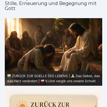
Stille, Erneuerung und Begegnung mit
Gott
as
ZURÜCK ZUR QUELLE DES LEBENS |
Das Gebet, das
d
das Herz verändert |
6.Und vergib uns unsere Schuld
h