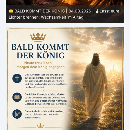
BALD KOMMT DER KÖNIG | 04.08.2026 |
Lasst eure
Lichter brennen: Wachsamkeit im Alltag
H