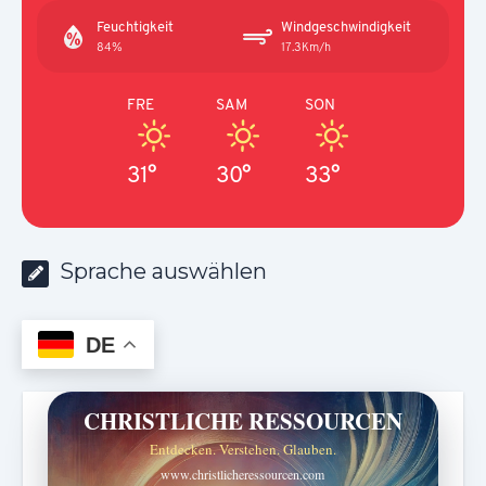
Feuchtigkeit
Windgeschwindigkeit
84%
17.3Km/h
FRE
SAM
SON
31°
30°
33°
Sprache auswählen
DE
CHRISTLICHE RESSOURCEN
Entdecken. Verstehen. Glauben.
www.christlicheressourcen.com