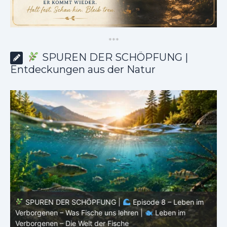
*
*
*
SPUREN DER SCHÖPFUNG |
Entdeckungen aus der Natur
SPUREN DER SCHÖPFUNG |
Episode 8 – Leben im
Verborgenen – Was Fische uns lehren |
Leben im
V
Verborgenen – Die Welt der Fische
V