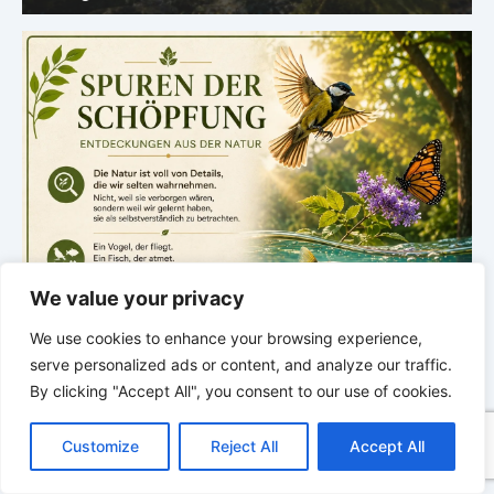
We value your privacy
We use cookies to enhance your browsing experience,
serve personalized ads or content, and analyze our traffic.
By clicking "Accept All", you consent to our use of cookies.
C
F
P
W
T
R
M
T
T
V
o
a
i
h
u
e
e
e
w
i
Customize
Reject All
Accept All
p
c
n
a
m
d
s
l
i
b
r
T
y
e
t
t
b
d
s
e
t
e
e
L
b
e
s
l
i
e
g
t
r
.