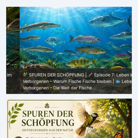
SPUREN DER SCHÖPFUNG |
Episode 7: Leben im
Verborgenen – Warum Fische Fische bleiben |
Leben im
F
Verborgenen – Die Welt der Fische
L