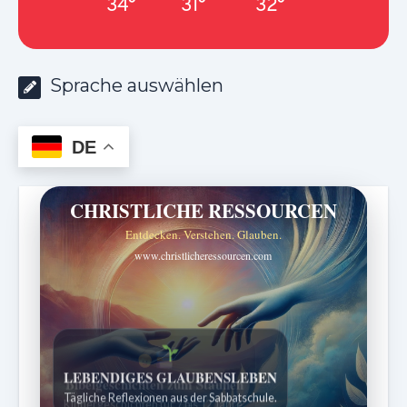
34°
31°
32°
Sprache auswählen
DE
CHRISTLICHE RESSOURCEN
Entdecken. Verstehen. Glauben.
www.christlicheressourcen.com
Bibelgeschichten zum Staunen
Kindergeschichten für 7 bis 12 Jahre.