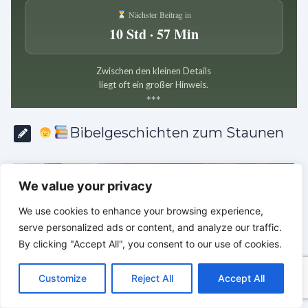
Nächster Beitrag in
10 Std · 57 Min
Zwischen den kleinen Details
liegt oft ein großer Hinweis.
*
*
*
Bibelgeschichten zum Staunen
We value your privacy
We use cookies to enhance your browsing experience,
serve personalized ads or content, and analyze our traffic.
By clicking "Accept All", you consent to our use of cookies.
C
F
P
W
T
R
M
T
T
V
o
a
i
h
u
e
e
e
w
i
Customize
Reject All
Accept All
p
c
n
a
m
d
s
l
i
b
r
T
y
e
t
t
b
d
s
e
t
e
e
L
b
e
s
l
i
e
g
t
r