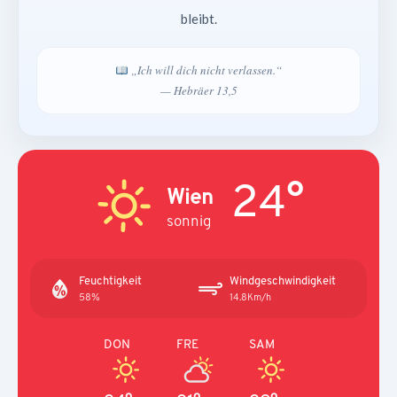
bleibt.
„Ich will dich nicht verlassen.“
— Hebräer 13,5
24°
Wien
sonnig
Feuchtigkeit
Windgeschwindigkeit
58%
14.8Km/h
DON
FRE
SAM