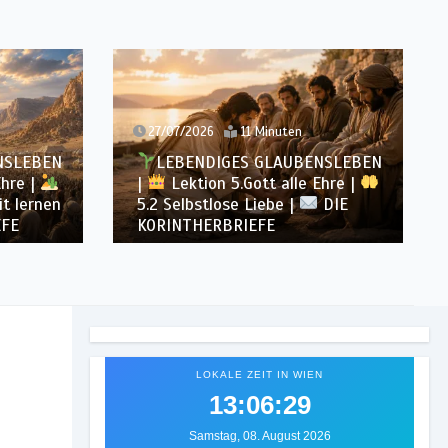
27/07/2026
11 Minuten
NSLEBEN
LEBENDIGES GLAUBENSLEBEN
Ehre |
|
Lektion 5.Gott alle Ehre |
t lernen
5.2 Selbstlose Liebe |
DIE
EFE
KORINTHERBRIEFE
LOKALE ZEIT IN WIEN
13:06:32
Samstag, 08. August 2026