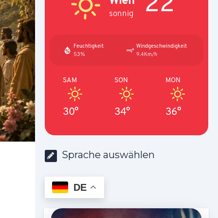
22°
sonnig
Feuchtigkeit
Windgeschwindigkeit
53%
9.4Km/h
SAM
SON
MON
30°
34°
36°
Sprache auswählen
DE