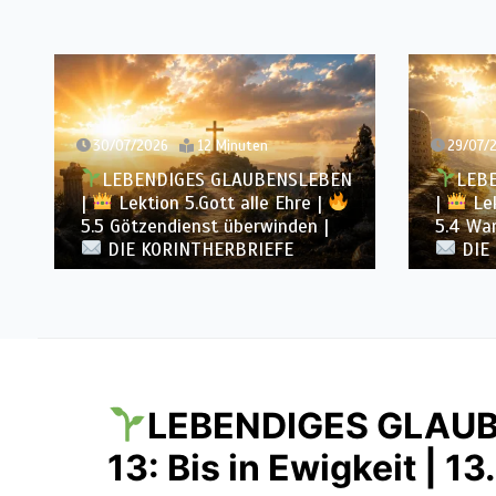
30/07/2026
12 Minuten
29/07/
LEBENDIGES GLAUBENSLEBEN
LEB
|
Lektion 5.Gott alle Ehre |
|
Lek
5.5 Götzendienst überwinden |
5.4 War
DIE KORINTHERBRIEFE
DIE
LEBENDIGES GLAU
13: Bis in Ewigkeit | 13