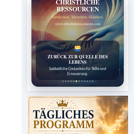
CHRISTLICHE
RESSOURCEN
Entdecken. Verstehen. Glauben.
www.christlicheressourcen.com
SPUREN DER SCHÖPFUNG
Entdeckungen aus der Natur.