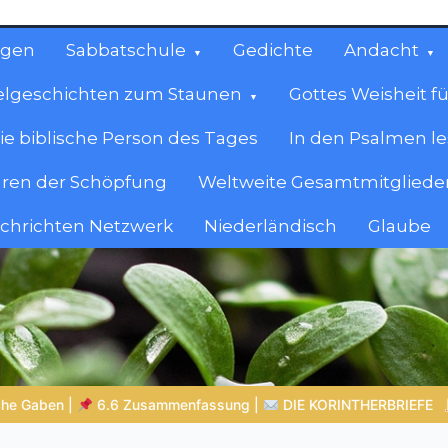
ngen
Sabbatschule
Gedichte
Andacht
elgeschichten zum Staunen
Gottes Weisheit fü
ie biblische Person des Tages
In den Psalmen l
ren der Schöpfung
Weltweite Gesamtmitglieder
achrichten Netzwerk
Niederländisch
Glaube
cen
en.
NTHERBRIEFE
GLAUBE SEINEN PROPHETEN |
Bibelstudium |