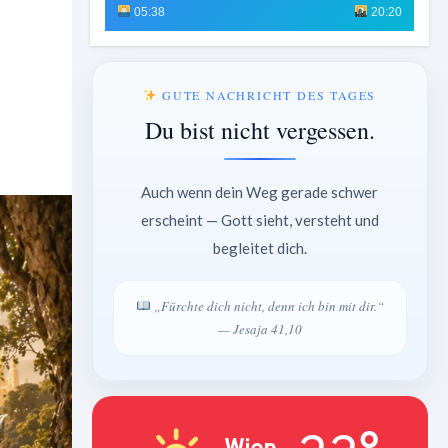
05:38
20:20
GUTE NACHRICHT DES TAGES
Du bist nicht vergessen.
Auch wenn dein Weg gerade schwer
erscheint — Gott sieht, versteht und
begleitet dich.
„Fürchte dich nicht, denn ich bin mit dir.“
— Jesaja 41,10
Wien