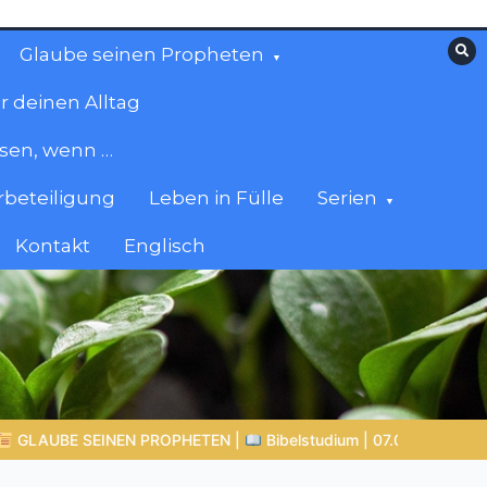
Glaube seinen Propheten
r deinen Alltag
esen, wenn …
beteiligung
Leben in Fülle
Serien
Kontakt
Englisch
 07.08.2026 |
Hiob |
Kap.42 – Das Ende der Prüfung
BALD 