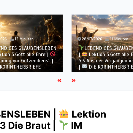
2026
12 Minuten
28/07/2026
11 Minuten
ENDIGES GLAUBENSLEBEN
LEBENDIGES GLAUBE
tion 5.Gott alle Ehre |
|
Lektion 5.Gott alle 
nung vor Götzendienst |
5.3 Aus der Vergangenhei
 KORINTHERBRIEFE
|
DIE KORINTHERBRI
BENSLEBEN |
Lektion
.3 Die Braut |
IM