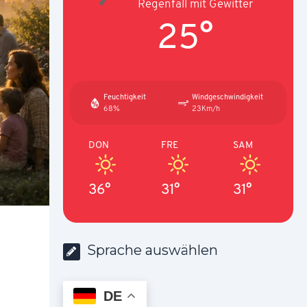
Regenfall mit Gewitter
25°
Feuchtigkeit
Windgeschwindigkeit
68%
23Km/h
DON
FRE
SAM
36°
31°
31°
Sprache auswählen
DE