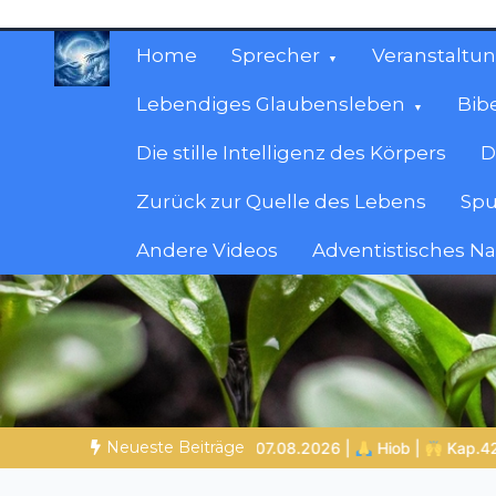
Zum
Inhalt
Home
Sprecher
Veranstaltu
springen
Lebendiges Glaubensleben
Bib
Die stille Intelligenz des Körpers
D
Zurück zur Quelle des Lebens
Spu
Andere Videos
Adventistisches N
Christliche Ressour
Materialien, die stärken. Antworten, die leit
Neueste Beiträge
2026 |
Hiob |
Kap.42 – Das Ende der Prüfung
BALD KOMMT 