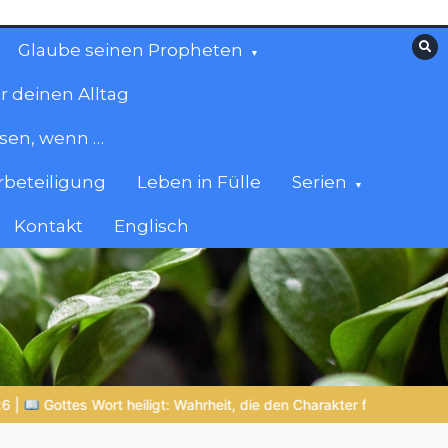
Glaube seinen Propheten
r deinen Alltag
esen, wenn …
beteiligung
Leben in Fülle
Serien
Kontakt
Englisch
en Charakter formt
NOCH WACH? | 06.08.2026 |
Das Größte,