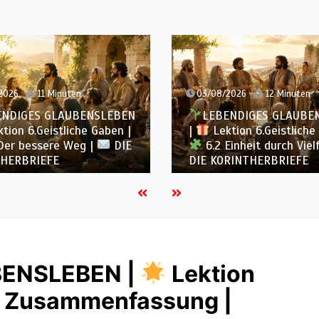
2026
12 Minuten
02/08/2026
12 Minuten
ENDIGES GLAUBENSLEBEN
LEBENDIGES GLAUBE
tion 6.Geistliche Gaben |
|
Lektion 6.Geistliche
inheit durch Vielfalt |
6.1 Vielfältige Gaben 
RINTHERBRIEFE
KORINTHERBRIEFE
BENSLEBEN |
Lektion
.6 Zusammenfassung |