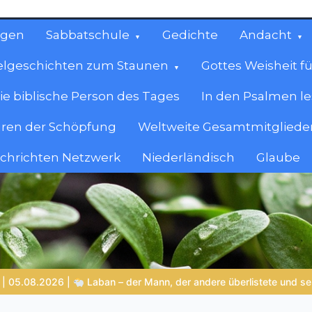
ngen
Sabbatschule
Gedichte
Andacht
elgeschichten zum Staunen
Gottes Weisheit fü
ie biblische Person des Tages
In den Psalmen l
ren der Schöpfung
Weltweite Gesamtmitglieder
achrichten Netzwerk
Niederländisch
Glaube
cen
en.
e und selbst Gottes Grenzen erlebte
LEBENDIGES GLAUBENSLE