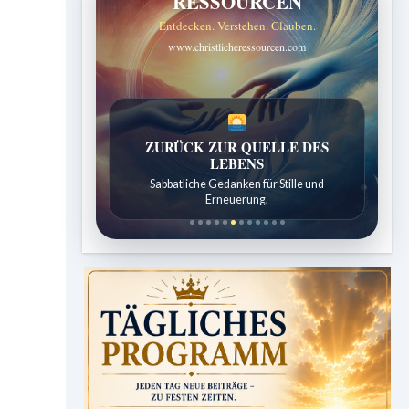
RESSOURCEN
Entdecken. Verstehen. Glauben.
www.christlicheressourcen.com
ZURÜCK ZUR QUELLE DES
SPUREN DER SCHÖPFUNG
LEBENS
Entdeckungen aus der Natur.
Sabbatliche Gedanken für Stille und
Erneuerung.