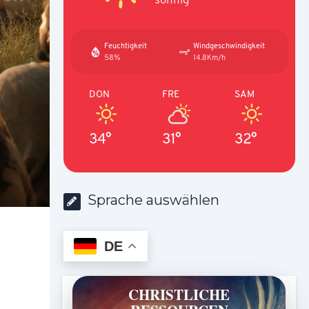
Feuchtigkeit
Windgeschwindigkeit
58%
14.8Km/h
DON
FRE
SAM
34°
31°
32°
Sprache auswählen
DE
CHRISTLICHE