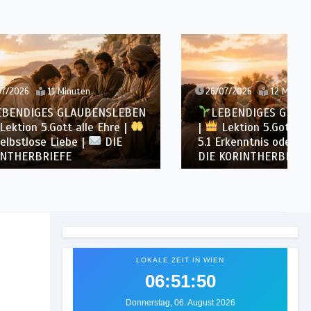
26/07/2026
12 Minuten
NSLEBEN
LEBENDIGES GLAUBENSLEBEN
Ehre |
|
Lektion 5.Gott alle Ehre |
DIE
5.1 Erkenntnis oder Liebe |
DIE KORINTHERBRIEFE
LOKALE ZEIT IN WIEN
06:51:52
Donnerstag, 06. August 2026