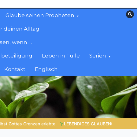
Glaube seinen Propheten
r deinen Alltag
esen, wenn …
beteiligung
Leben in Fülle
Serien
Kontakt
Englisch
BEN |
Lektion 6.Geistliche Gaben |
6.4 Die Gabe der Zungenre