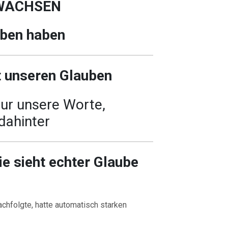
WACHSEN
uben haben
t unseren Glauben
nur unsere Worte,
dahinter
ie sieht echter Glaube
chfolgte, hatte automatisch starken