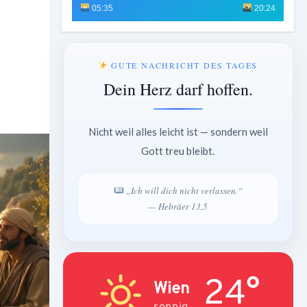
05:35
20:24
GUTE NACHRICHT DES TAGES
Dein Herz darf hoffen.
Nicht weil alles leicht ist — sondern weil
Gott treu bleibt.
„Ich will dich nicht verlassen.“
— Hebräer 13,5
24°
Wien
sonnig