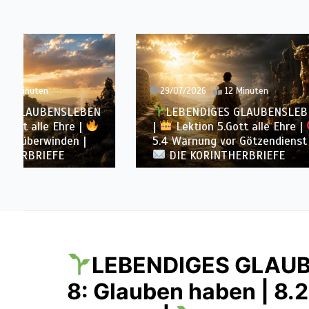
29/07/2026
12 Minuten
28/07/
LEBENDIGES GLAUBENSLEBEN
LEB
|
Lektion 5.Gott alle Ehre |
|
Lek
5.4 Warnung vor Götzendienst |
5.3 Aus
DIE KORINTHERBRIEFE
|
DI
LEBENDIGES GLAU
8: Glauben haben | 8.2