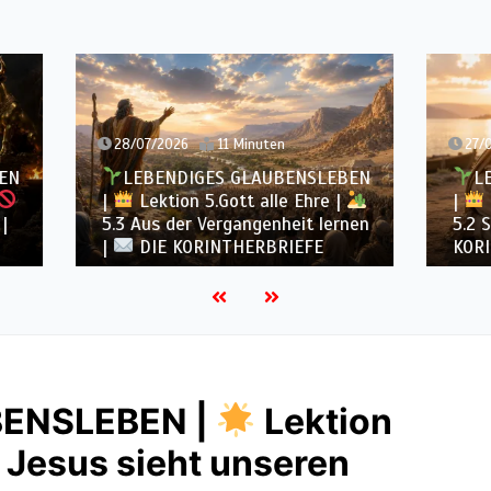
2026
11 Minuten
27/07/2026
11 Minuten
ENDIGES GLAUBENSLEBEN
LEBENDIGES GLAUBE
tion 5.Gott alle Ehre |
|
Lektion 5.Gott alle 
 der Vergangenheit lernen
5.2 Selbstlose Liebe |
E KORINTHERBRIEFE
KORINTHERBRIEFE
BENSLEBEN |
Lektion
 Jesus sieht unseren