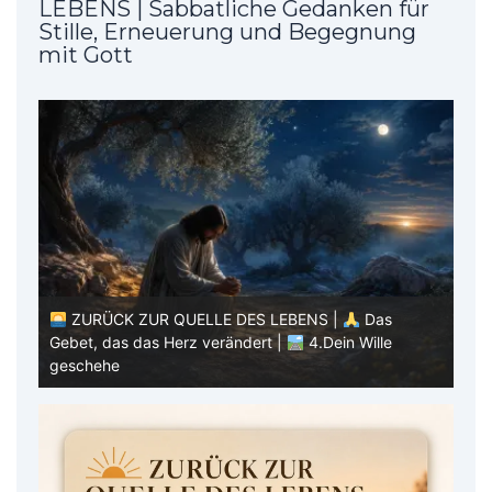
LEBENS | Sabbatliche Gedanken für
Stille, Erneuerung und Begegnung
mit Gott
ZURÜCK ZUR QUELLE DES LEBENS |
Das
Z
Gebet, das das Herz verändert |
3.Dein Reich
Geb
komme
dei