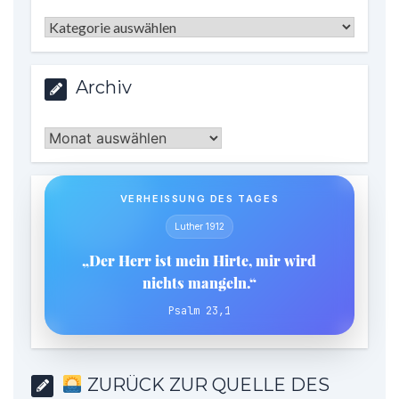
Kategorien
Archiv
Archiv
VERHEISSUNG DES TAGES
Luther 1912
„Der Herr ist mein Hirte, mir wird
nichts mangeln.“
Psalm 23,1
ZURÜCK ZUR QUELLE DES