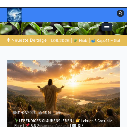
Zum
Inhalt
springen
Materialien, die stärken. Antworten, die
Christliche Ressourcen
leiten.
Neueste Beiträge
ott zeigt Hiob Leviathan
SPUREN DER SCHÖPFUNG |
Episode
30/07/2026
12 Minuten
LEBENDIGES GLAUBENSLEBEN |
Lektion 5.Gott alle
Ehre |
5.5 Götzendienst überwinden |
DIE