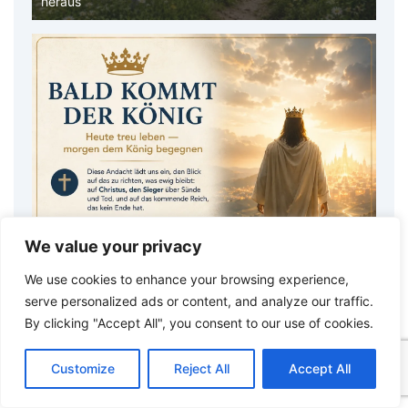
Hoffnung, die reinigt: Bereit sein für Jesus
Cha
We value your privacy
We use cookies to enhance your browsing experience,
serve personalized ads or content, and analyze our traffic.
By clicking "Accept All", you consent to our use of cookies.
C
F
P
W
T
R
M
T
T
V
o
a
i
h
u
e
e
e
w
i
Customize
Reject All
Accept All
p
c
n
a
m
d
s
l
i
b
r
T
y
e
t
t
b
d
s
e
t
e
e
L
b
e
s
l
i
e
g
t
r
*
*
*