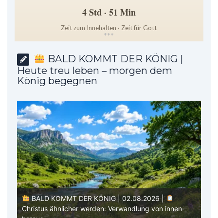
4 Std · 51 Min
Zeit zum Innehalten · Zeit für Gott
*
*
*
BALD KOMMT DER KÖNIG |
Heute treu leben – morgen dem
König begegnen
B
BALD KOMMT DER KÖNIG | 01.08.2026 |
Die
Ein