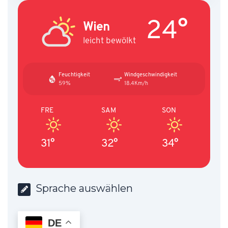
24°
Wien
leicht bewölkt
Feuchtigkeit
Windgeschwindigkeit
59%
18.4Km/h
FRE
SAM
SON
31°
32°
34°
Sprache auswählen
DE