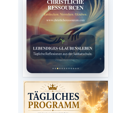
CHRISTLICHE
RESSOURCEN
Entdecken. Verstehen. Glauben.
www.christlicheressourcen.com
LEBENDIGES GLAUBENSLEBEN
Tägliche Reflexionen aus der Sabbatschule.