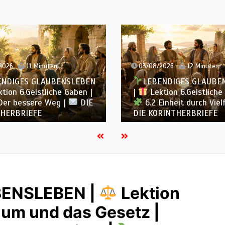
2026
11 Minuten
03/08/2026
12 Minuten
ENDIGES GLAUBENSLEBEN
LEBENDIGES GLAUBE
tion 6.Geistliche Gaben |
|
Lektion 6.Geistliche
Der bessere Weg |
DIE
6.2 Einheit durch Viel
HERBRIEFE
DIE KORINTHERBRIEFE
BENSLEBEN |
Lektion
ium und das Gesetz |