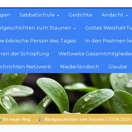
ngen
Sabbatschule
Gedichte
Andacht
elgeschichten zum Staunen
Gottes Weisheit fü
ie biblische Person des Tages
In den Psalmen l
ren der Schöpfung
Weltweite Gesamtmitglieder
achrichten Netzwerk
Niederländisch
Glaube
cen
en.
n zum Staunen | 07.08.2026 |
Hiob |
Kap.42 – Hiob antwortet G