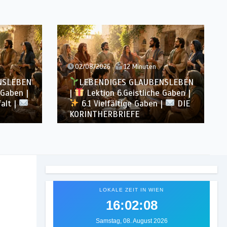
02/08/2026
12 Minuten
NSLEBEN
LEBENDIGES GLAUBENSLEBEN
 Gaben |
|
Lektion 6.Geistliche Gaben |
falt |
6.1 Vielfältige Gaben |
DIE
KORINTHERBRIEFE
LOKALE ZEIT IN WIEN
16:02:10
Samstag, 08. August 2026