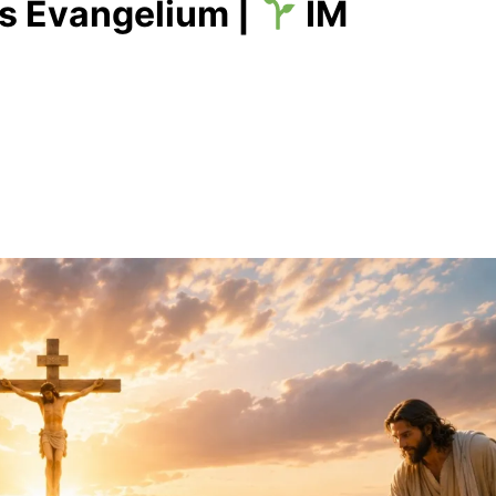
s Evangelium |
IM