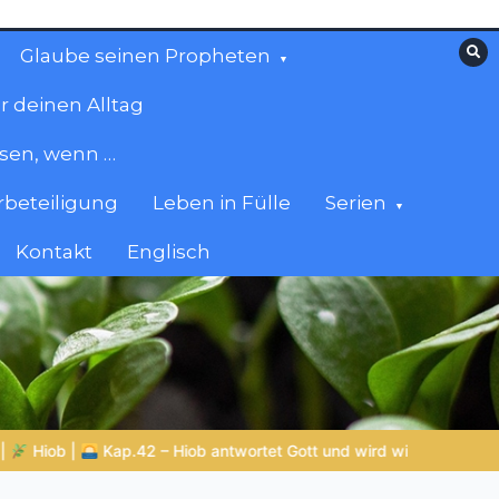
Glaube seinen Propheten
r deinen Alltag
esen, wenn …
beteiligung
Leben in Fülle
Serien
Kontakt
Englisch
ott und wird wiederhergestellt
ZURÜCK ZUR QUELLE DES LEB