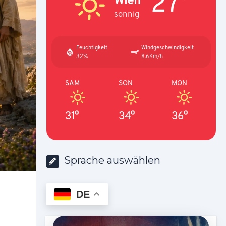
27°
sonnig
Feuchtigkeit
Windgeschwindigkeit
32%
8.6Km/h
SAM
SON
MON
31°
34°
36°
Sprache auswählen
DE