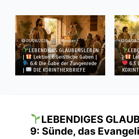
05/08/2026
12 Minuten
04/08/
LEBENDIGES GLAUBENSLEBEN
LEB
|
Lektion 6.Geistliche Gaben |
|
Lek
6.4 Die Gabe der Zungenrede
6.3 
|
DIE KORINTHERBRIEFE
KORINT
LEBENDIGES GLAU
9: Sünde, das Evangel