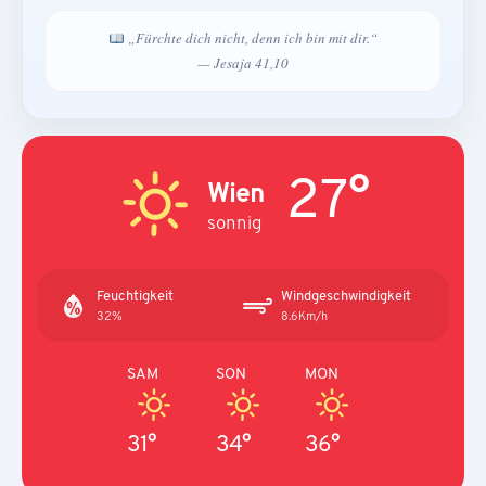
„Fürchte dich nicht, denn ich bin mit dir.“
— Jesaja 41,10
27°
Wien
sonnig
Feuchtigkeit
Windgeschwindigkeit
32%
8.6Km/h
SAM
SON
MON
31°
34°
36°