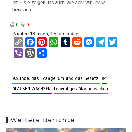
ist — sie zeigen uns auch, wie sehr wir Jesus
brauchen.
0
0
(Visited 18 times, 1 visits today)
C
F
Pi
W
T
R
M
T
T
o
a
nt
h
u
e
es
el
wi
Vi
W
T
py
ce
er
at
m
d
se
e
tt
b
or
eil
Li
b
es
s
bl
di
n
gr
er
er
d
e
n
o
t
A
r
t
g
a
9.Sünde, das Evangelium und das Gesetz
IM
Pr
n
k
o
p
er
m
es
GLAUBEN WACHSEN
Lebendiges Glaubensleben
k
p
s
Weitere Berichte