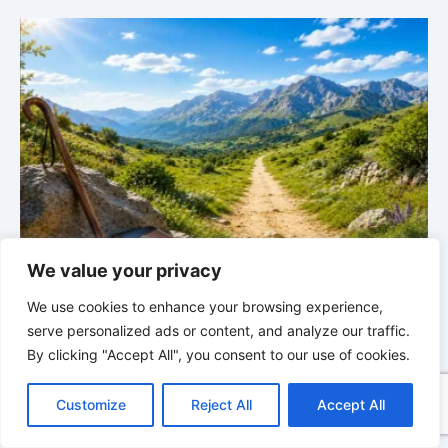
BALD KOMMT DER KÖNIG | 05.08.2026 |
Tägliche
We value your privacy
Hingabe: Jeden Tag neu mit Christus
L
We use cookies to enhance your browsing experience,
serve personalized ads or content, and analyze our traffic.
By clicking "Accept All", you consent to our use of cookies.
C
F
P
W
T
R
M
T
T
V
o
a
i
h
u
e
e
e
w
i
Customize
Reject All
Accept All
p
c
n
a
m
d
s
l
i
b
r
T
y
e
t
t
b
d
s
e
t
e
e
L
b
e
s
l
i
e
g
t
r