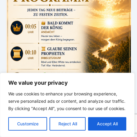
We value your privacy
We use cookies to enhance your browsing experience,
serve personalized ads or content, and analyze our traffic.
By clicking "Accept All", you consent to our use of cookies.
C
F
P
W
T
R
M
T
T
V
o
a
i
h
u
e
e
e
w
i
Customize
Reject All
Accept All
p
c
n
a
m
d
s
l
i
b
r
T
y
e
t
t
b
d
s
e
t
e
e
L
b
e
s
l
i
e
g
t
r