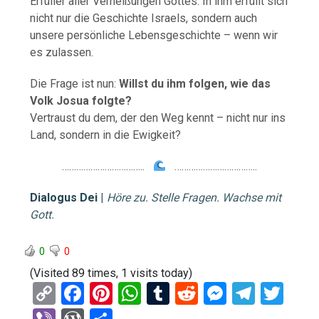
Erfüller aller Verheißungen Gottes. In ihm erfüllt sich
nicht nur die Geschichte Israels, sondern auch
unsere persönliche Lebensgeschichte – wenn wir
es zulassen.
Die Frage ist nun:
Willst du ihm folgen, wie das
Volk Josua folgte?
Vertraust du dem, der den Weg kennt – nicht nur ins
Land, sondern in die Ewigkeit?
……………………………..
……………………………..
Dialogus Dei
|
Höre zu. Stelle Fragen. Wachse mit
Gott.
0
0
(Visited 89 times, 1 visits today)
C
F
Pi
W
T
R
M
T
T
o
a
nt
h
u
e
es
el
wi