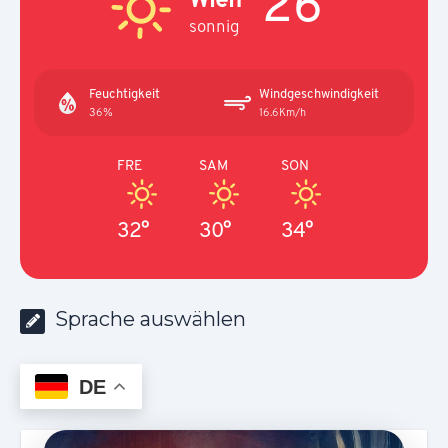
26°
sonnig
Feuchtigkeit
Windgeschwindigkeit
36%
16.6Km/h
FRE
SAM
SON
32°
30°
34°
Sprache auswählen
DE