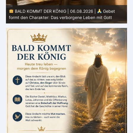
BALD KOMMT DER KÖNIG | 05.08.2026 |
Tägliche
Hingabe: Jeden Tag neu mit Christus
L