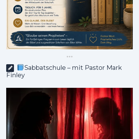
*
*
*
Sabbatschule – mit Pastor Mark
Finley