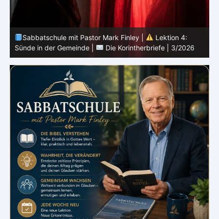
Sabbatschule mit Pastor Mark Finley |
Lektion 3:
Einheit in Christus |
Die Korintherbriefe | 3/2026
B