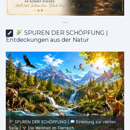
*
*
*
SPUREN DER SCHÖPFUNG |
Entdeckungen aus der Natur
SPUREN DER SCHÖPFUNG |
Episode 8 – Leben im
Verborgenen – Was Fische uns lehren |
Leben im
V
Verborgenen – Die Welt der Fische
V