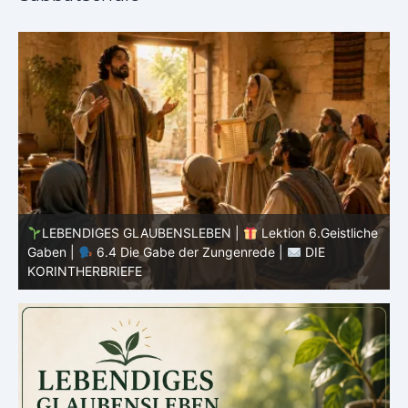
he
LEBENDIGES GLAUBENSLEBEN |
Lektion 6.Geistliche
Gaben |
6.3 Der bessere Weg |
DIE
G
KORINTHERBRIEFE
K