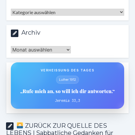
Kategorien
Archiv
Archiv
VERHEISSUNG DES TAGES
Luther 1912
„Rufe mich an, so will ich dir antworten.“
Jeremia 33,3
ZURÜCK ZUR QUELLE DES
LEBENS | Sabbatliche Gedanken für