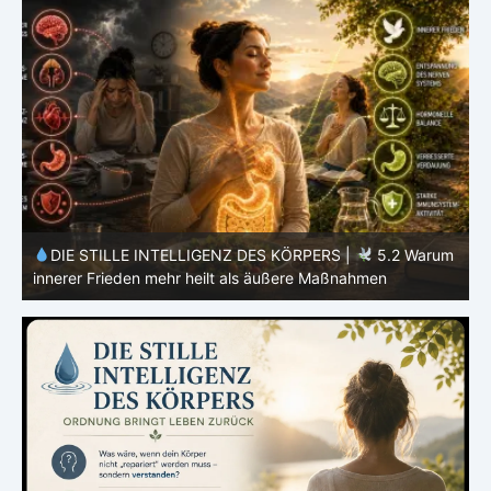
m
DIE STILLE INTELLIGENZ DES KÖRPERS |
5.1 Warum
Vertrauen mehr bewirkt als Kontrolle
E