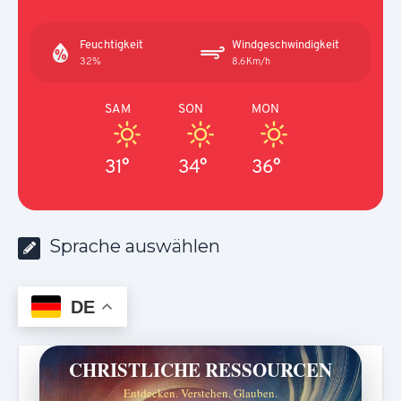
Feuchtigkeit
Windgeschwindigkeit
32%
8.6Km/h
SAM
SON
MON
31°
34°
36°
Sprache auswählen
DE
CHRISTLICHE RESSOURCEN
Entdecken. Verstehen. Glauben.