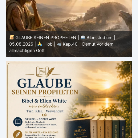
GLAUBE SEINEN PROPHETEN |
Bibelstudium |
04.08.2026 |
Hiob |
Kap.39 – Gottes Weisheit in der
0
Schöpfung
d