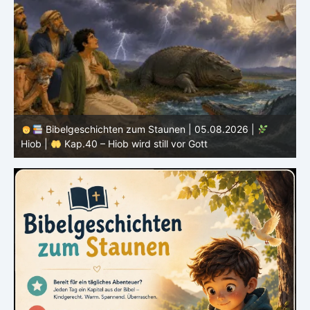
Bibelgeschichten zum Staunen | 04.08.2026 |
Hiob |
Kap.39 – Gott zeigt Hiob die wilden Tiere
H