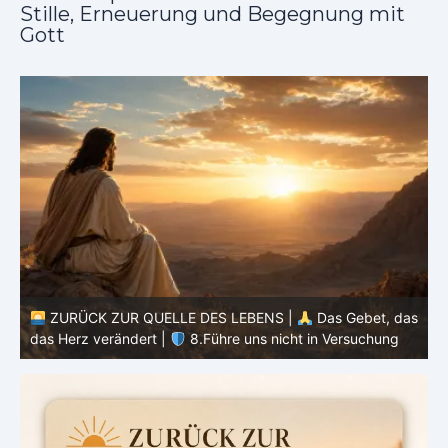
Stille, Erneuerung und Begegnung mit
Gott
ZURÜCK ZUR QUELLE DES LEBENS |
Das Gebet, das
as
das Herz verändert |
7.Wie auch wir vergeben unsern
Schuldigern
d