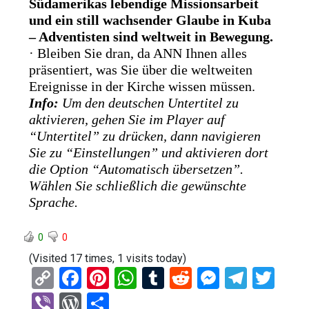
Südamerikas lebendige Missionsarbeit
und ein still wachsender Glaube in Kuba
– Adventisten sind weltweit in Bewegung.
· Bleiben Sie dran, da ANN Ihnen alles
präsentiert, was Sie über die weltweiten
Ereignisse in der Kirche wissen müssen.
Info:
Um den deutschen Untertitel zu
aktivieren, gehen Sie im Player auf
“Untertitel” zu drücken, dann navigieren
Sie zu “Einstellungen” und aktivieren dort
die Option “Automatisch übersetzen”.
Wählen Sie schließlich die gewünschte
Sprache.
0
0
(Visited 17 times, 1 visits today)
C
F
Pi
W
T
R
M
T
T
o
a
nt
h
u
e
es
el
wi
Vi
W
T