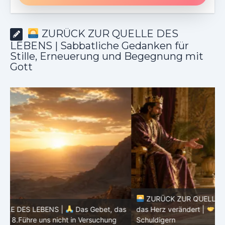
ZURÜCK ZUR QUELLE DES
LEBENS | Sabbatliche Gedanken für
Stille, Erneuerung und Begegnung mit
Gott
ZURÜCK ZUR QUELLE DES LEBENS |
Das Gebet, das
as
das Herz verändert |
7.Wie auch wir vergeben unsern
Schuldigern
d