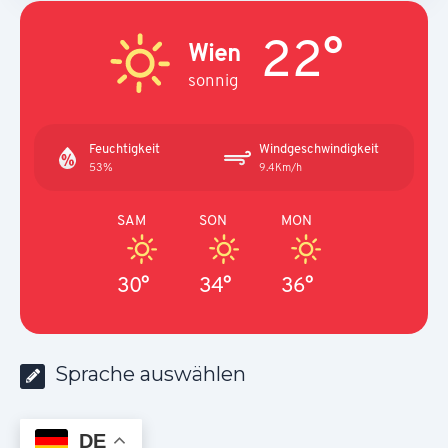
22°
Wien
sonnig
Feuchtigkeit
Windgeschwindigkeit
53%
9.4Km/h
SAM
SON
MON
30°
34°
36°
Sprache auswählen
DE