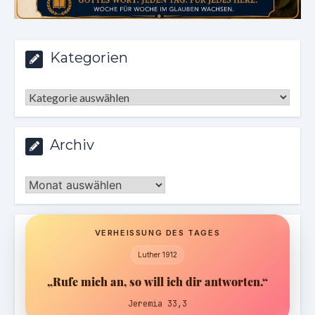
Kategorien
Kategorien
Archiv
Archiv
VERHEISSUNG DES TAGES
Luther 1912
„Rufe mich an, so will ich dir antworten.“
Jeremia 33,3