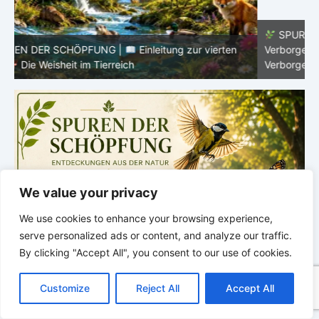
SPUREN DER SCHÖPFUNG |
Episode 8 – Leben im
Verborgenen – Was Fische uns lehren |
Leben im
V
Verborgenen – Die Welt der Fische
V
We value your privacy
We use cookies to enhance your browsing experience,
serve personalized ads or content, and analyze our traffic.
By clicking "Accept All", you consent to our use of cookies.
C
F
P
W
T
R
M
T
T
V
o
a
i
h
u
e
e
e
w
i
Customize
Reject All
Accept All
p
c
n
a
m
d
s
l
i
b
r
T
y
e
t
t
b
d
s
e
t
e
e
L
b
e
s
l
i
e
g
t
r