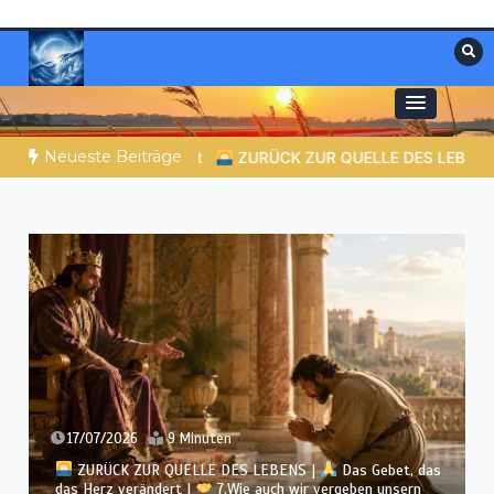
Zum
Inhalt
springen
Materialien, die stärken. Antworten, die
Christliche Ressourcen
leiten.
Neueste Beiträge
Das Gebet, das das Herz verändert |
10.Denn dein ist das Reich
10/07/2026
9 Minuten
ZURÜCK ZUR QUELLE DES LEBENS |
Das Gebet, das