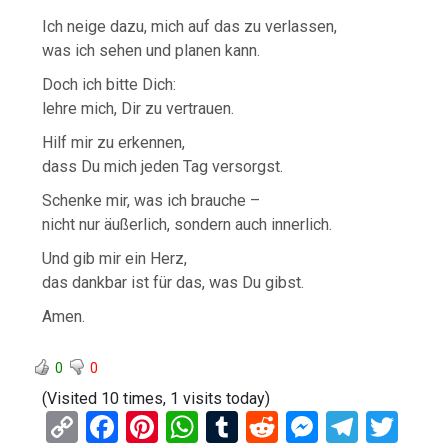
Ich neige dazu, mich auf das zu verlassen,
was ich sehen und planen kann.
Doch ich bitte Dich:
lehre mich, Dir zu vertrauen.
Hilf mir zu erkennen,
dass Du mich jeden Tag versorgst.
Schenke mir, was ich brauche –
nicht nur äußerlich, sondern auch innerlich.
Und gib mir ein Herz,
das dankbar ist für das, was Du gibst.
Amen.
0
0
(Visited 10 times, 1 visits today)
C
F
Pi
W
T
R
M
T
T