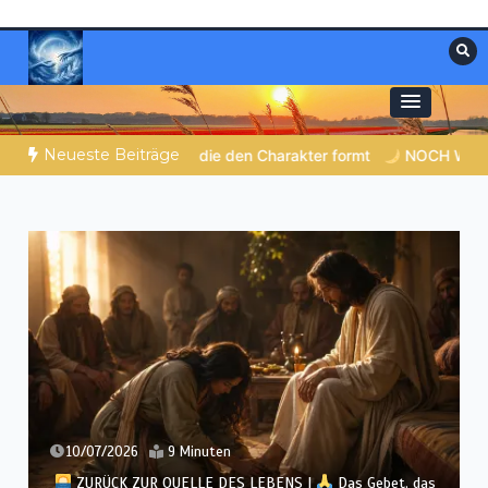
Zum
Inhalt
springen
Materialien, die stärken. Antworten, die
Christliche Ressourcen
leiten.
Neueste Beiträge
r formt
NOCH WACH? | 06.08.2026 |
Das Größte, was du ge
26/06/2026
9 Minuten
ZURÜCK ZUR QUELLE DES LEBENS |
Das Gebet, das