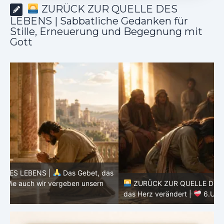
ZURÜCK ZUR QUELLE DES
LEBENS | Sabbatliche Gedanken für
Stille, Erneuerung und Begegnung mit
Gott
as
ZURÜCK ZUR QUELLE DES LEBENS |
Das Gebet, das
d
das Herz verändert |
6.Und vergib uns unsere Schuld
h