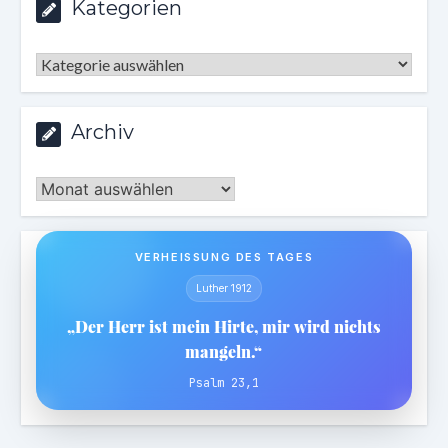
Kategorien
Kategorien
Archiv
Archiv
VERHEISSUNG DES TAGES
Luther 1912
„Der Herr ist mein Hirte, mir wird nichts
mangeln.“
Psalm 23,1