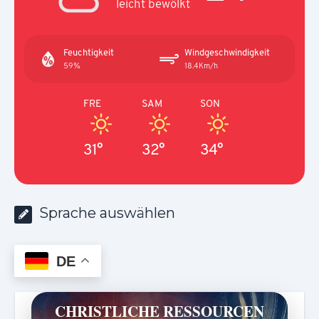
leicht bewölkt
Feuchtigkeit
Windgeschwindigkeit
59%
18.4Km/h
FRE
SAM
SON
31°
32°
34°
Sprache auswählen
DE
CHRISTLICHE RESSOURCEN