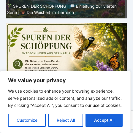
Verborgenen – Was Fische uns lehren |
Leben im
V
Verborgenen – Die Welt der Fische
V
We value your privacy
We use cookies to enhance your browsing experience,
serve personalized ads or content, and analyze our traffic.
By clicking "Accept All", you consent to our use of cookies.
C
F
P
W
T
R
M
T
T
V
o
a
i
h
u
e
e
e
w
i
Customize
Reject All
Accept All
p
c
n
a
m
d
s
l
i
b
r
T
y
e
t
t
b
d
s
e
t
e
e
L
b
e
s
l
i
e
g
t
r