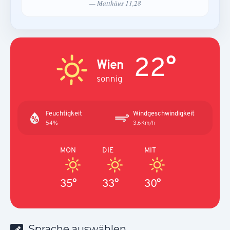
— Matthäus 11,28
22°
Wien
sonnig
Feuchtigkeit
Windgeschwindigkeit
54%
3.6Km/h
MON
DIE
MIT
35°
33°
30°
Sprache auswählen