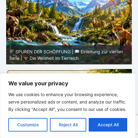
SPUREN DER SCHÖPFUNG |
Episode 8 – Leben im
Verborgenen – Was Fische uns lehren |
Leben im
V
Verborgenen – Die Welt der Fische
V
We value your privacy
We use cookies to enhance your browsing experience,
serve personalized ads or content, and analyze our traffic.
By clicking "Accept All", you consent to our use of cookies.
C
F
P
W
T
R
M
T
T
V
o
a
i
h
u
e
e
e
w
i
Customize
Reject All
Accept All
p
c
n
a
m
d
s
l
i
b
r
T
y
e
t
t
b
d
s
e
t
e
e
L
b
e
s
l
i
e
g
t
r