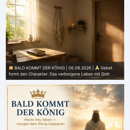
BALD KOMMT DER KÖNIG | 05.08.2026 |
Tägliche
Hingabe: Jeden Tag neu mit Christus
L