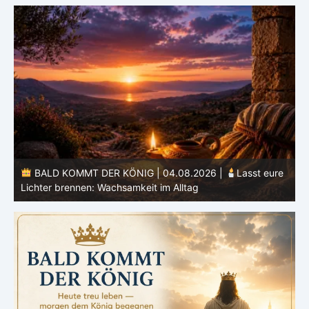
e
BALD KOMMT DER KÖNIG | 03.08.2026 |
Ein reines
Herz: Heiligung beginnt im Inneren
ä