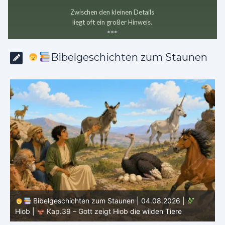
Zwischen den kleinen Details
liegt oft ein großer Hinweis.
*
*
*
Bibelgeschichten zum Staunen
Bibelgeschichten zum Staunen | 03.08.2026 |
H
Hiob |
Kap.38 – Gott antwortet aus dem Sturm
D