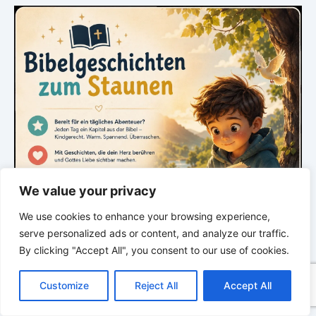
We value your privacy
We use cookies to enhance your browsing experience,
serve personalized ads or content, and analyze our traffic.
By clicking "Accept All", you consent to our use of cookies.
C
F
P
W
T
R
M
T
T
V
o
a
i
h
u
e
e
e
w
i
Customize
Reject All
Accept All
p
c
n
a
m
d
s
l
i
b
r
T
y
e
t
t
b
d
s
e
t
e
e
L
b
e
s
l
i
e
g
t
r
*
*
*