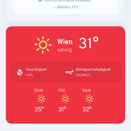
„Ich will dich nicht verlassen.“
— Hebräer 13,5
31°
Wien
sonnig
Feuchtigkeit
Windgeschwindigkeit
43%
20.2Km/h
DON
FRE
SAM
35°
31°
32°