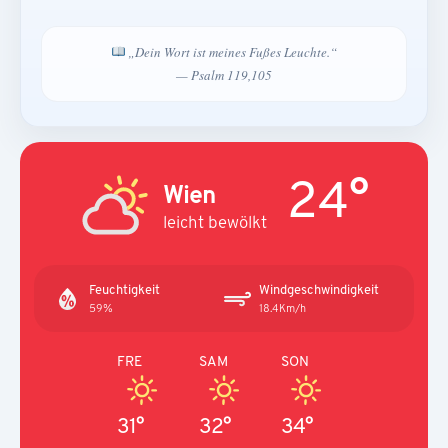
„Dein Wort ist meines Fußes Leuchte.“
— Psalm 119,105
24°
Wien
leicht bewölkt
Feuchtigkeit
Windgeschwindigkeit
59%
18.4Km/h
FRE
SAM
SON
31°
32°
34°