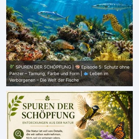
ne
SPUREN DER SCHÖPFUNG |
Episode 4: Kalt, aber
lebendig – Leben ohne konstante Körpertemperatur |
o
Leben im Verborgenen – Die Welt der Fische
i