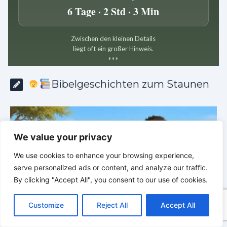
6 Tage · 2 Std · 3 Min
Zwischen den kleinen Details
liegt oft ein großer Hinweis.
*
*
*
Bibelgeschichten zum Staunen
We value your privacy
We use cookies to enhance your browsing experience,
serve personalized ads or content, and analyze our traffic.
By clicking "Accept All", you consent to our use of cookies.
C
F
P
W
T
R
M
T
T
V
o
a
i
h
u
e
e
e
w
i
Customize
Reject All
Accept All
p
c
n
a
m
d
s
l
i
b
r
T
y
e
t
t
b
d
s
e
t
e
e
L
b
e
s
l
i
e
g
t
r