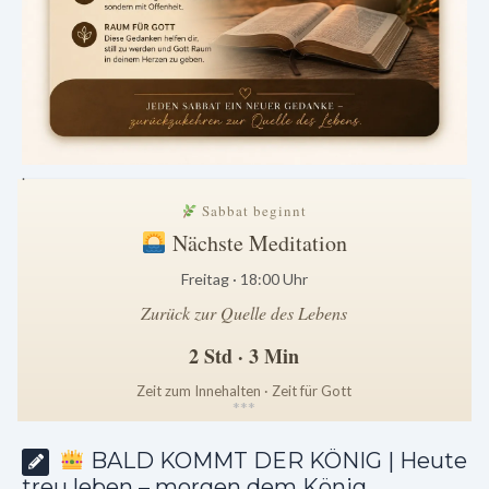
.
Sabbat beginnt
Nächste Meditation
Freitag · 18:00 Uhr
Zurück zur Quelle des Lebens
2 Std · 3 Min
Zeit zum Innehalten · Zeit für Gott
*
*
*
BALD KOMMT DER KÖNIG | Heute
treu leben – morgen dem König