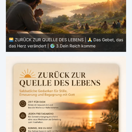
as
ZURÜCK ZUR QUELLE DES LEBENS |
Das Gebet, das
das Herz verändert |
2.Geheiligt werde dein Name
d