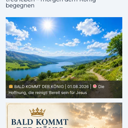
begegnen
BALD KOMMT DER KÖNIG | 01.08.2026 | Einführung in
den Monat |
August – Heiligung und Charakterbildung
z