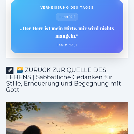
VERHEISSUNG DES TAGES
Luther 1912
„Der Herr ist mein Hirte, mir wird nichts
mangeln.“
Psalm 23,1
ZURÜCK ZUR QUELLE DES
LEBENS | Sabbatliche Gedanken für
Stille, Erneuerung und Begegnung mit
Gott