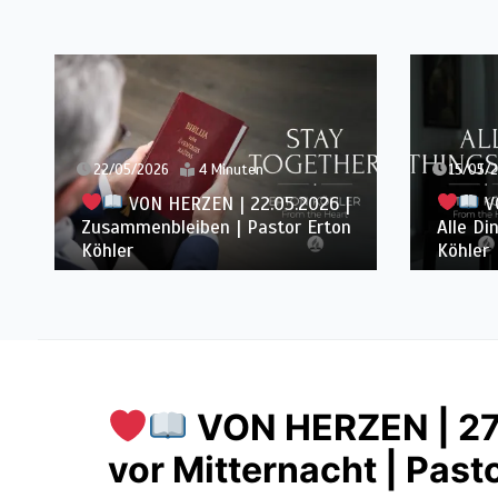
15/05/2026
4 Minuten
08/05/
VON HERZEN | 15.05.2026 |
VO
Alle Dinge neu | Pastor Erton
Tisch v
Köhler
Köhler
VON HERZEN | 27
vor Mitternacht | Past