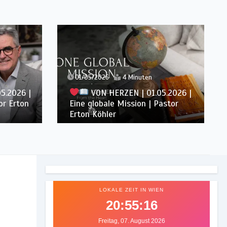
24/04/2026
4 Minuten
5.2026 |
VON HERZEN | 24.04.2026 |
astor
Mission mit Herz | Pastor Erton
Köhler
LOKALE ZEIT IN WIEN
20:55:19
Freitag, 07. August 2026