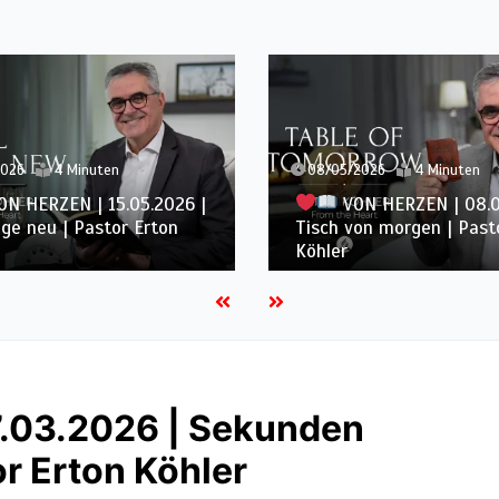
2026
4 Minuten
01/05/2026
4 Minuten
N HERZEN | 08.05.2026 |
VON HERZEN | 01.0
on morgen | Pastor Erton
Eine globale Mission | P
Erton Köhler
.03.2026 | Sekunden
or Erton Köhler