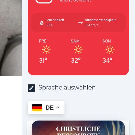
Feuchtigkeit
Windgeschwindigkeit
59%
18.4Km/h
FRE
SAM
SON
31°
32°
34°
Sprache auswählen
DE
CHRISTLICHE