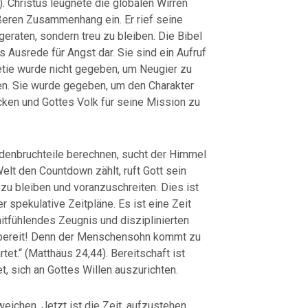
6). Christus leugnete die globalen Wirren
rößeren Zusammenhang ein. Er rief seine
 geraten, sondern treu zu bleiben. Die Bibel
ls Ausrede für Angst dar. Sie sind ein Aufruf
etie wurde nicht gegeben, um Neugier zu
en. Sie wurde gegeben, um den Charakter
ken und Gottes Volk für seine Mission zu
enbruchteile berechnen, sucht der Himmel
elt den Countdown zählt, ruft Gott sein
 zu bleiben und voranzuschreiten. Dies ist
r spekulative Zeitpläne. Es ist eine Zeit
mitfühlendes Zeugnis und disziplinierten
 bereit! Denn der Menschensohn kommt zu
rtet.“ (Matthäus 24,44). Bereitschaft ist
t, sich an Gottes Willen auszurichten.
weichen. Jetzt ist die Zeit, aufzustehen.