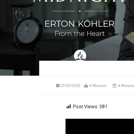
27/03/2026
4 Minuten
4 Monat
Post Views:
381