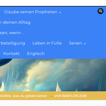
Glaube seinen Propheten
r deinen Alltag
esen, wenn …
beteiligung
Leben in Fülle
Serien
Kontakt
Englisch
BABYLON ZUM EWIGEN REICH | Kap.1 –
Miniserie 4:
Die prop