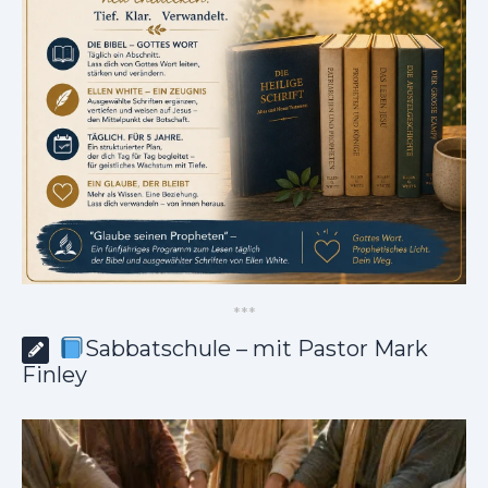
*
*
*
Sabbatschule – mit Pastor Mark
Finley