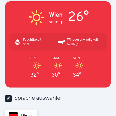
26°
Wien
sonnig
Feuchtigkeit
Windgeschwindigkeit
36%
16.6Km/h
FRE
SAM
SON
32°
30°
34°
Sprache auswählen
DE