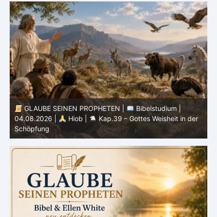
GLAUBE SEINEN PROPHETEN |
Bibelstudium |
04.08.2026 |
Hiob |
Kap.39 – Gottes Weisheit in der
0
Schöpfung
d