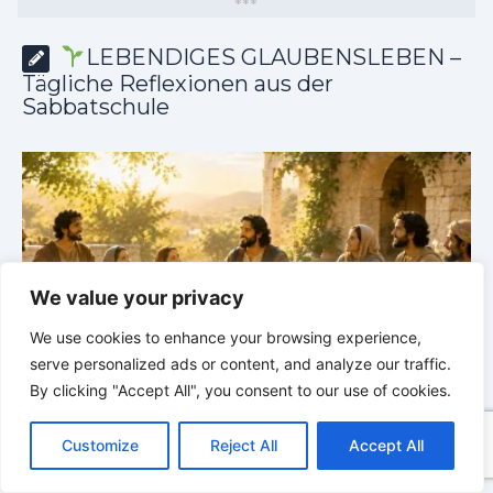
*
*
*
LEBENDIGES GLAUBENSLEBEN –
Tägliche Reflexionen aus der
Sabbatschule
We value your privacy
We use cookies to enhance your browsing experience,
serve personalized ads or content, and analyze our traffic.
By clicking "Accept All", you consent to our use of cookies.
he
LEBENDIGES GLAUBENSLEBEN |
Lektion 6.Geistliche
C
F
P
W
T
R
M
T
T
V
Gaben |
6.3 Der bessere Weg |
DIE
G
o
a
i
h
u
e
e
e
w
i
KORINTHERBRIEFE
K
Customize
Reject All
Accept All
p
c
n
a
m
d
s
l
i
b
r
T
y
e
t
t
b
d
s
e
t
e
e
L
b
e
s
l
i
e
g
t
r