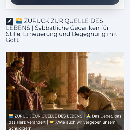
ZURÜCK ZUR QUELLE DES
LEBENS | Sabbatliche Gedanken für
Stille, Erneuerung und Begegnung mit
Gott
ZURÜCK ZUR QUELLE DES LEBENS |
Das Gebet, das
das Herz verändert |
7.Wie auch wir vergeben unsern
ZU
Schuldigern
das H