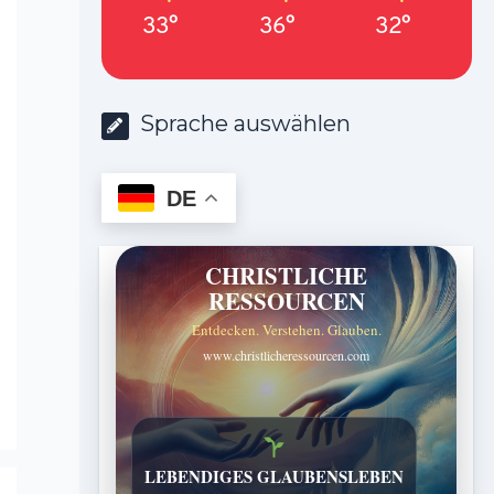
33°
36°
32°
Sprache auswählen
DE
CHRISTLICHE
RESSOURCEN
Entdecken. Verstehen. Glauben.
www.christlicheressourcen.com
LEBENDIGES GLAUBENSLEBEN