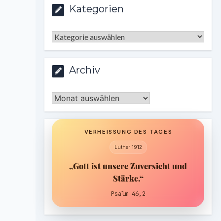
Kategorien
Kategorien
Archiv
Archiv
VERHEISSUNG DES TAGES
Luther 1912
„Gott ist unsere Zuversicht und
Stärke.“
Psalm 46,2