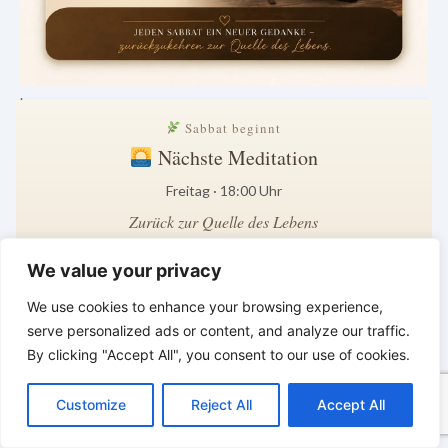
.
Sabbat beginnt
Nächste Meditation
Freitag · 18:00 Uhr
Zurück zur Quelle des Lebens
22 Std · 29 Min
We value your privacy
Zeit zum Innehalten · Zeit für Gott
We use cookies to enhance your browsing experience,
*
*
*
serve personalized ads or content, and analyze our traffic.
BALD KOMMT DER KÖNIG | Heute
By clicking "Accept All", you consent to our use of cookies.
C
F
P
W
T
R
M
T
T
V
treu leben – morgen dem König
o
a
i
h
u
e
e
e
w
i
begegnen
Customize
Reject All
Accept All
p
c
n
a
m
d
s
l
i
b
r
T
y
e
t
t
b
d
s
e
t
e
e
L
b
e
s
l
i
e
g
t
r