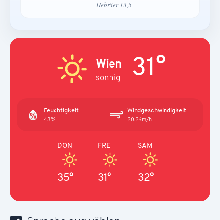
— Hebräer 13,5
31°
Wien
sonnig
Feuchtigkeit
Windgeschwindigkeit
43%
20.2Km/h
DON
FRE
SAM
35°
31°
32°