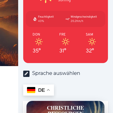
Feuchtigkeit
Windgeschwindigkeit
43%
20.2Km/h
DON
FRE
SAM
35°
31°
32°
Sprache auswählen
DE
CHRISTLICHE