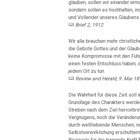
glauben, sollen wir einander erm
sondern sollen es hochhalten, in
und Vollender unseres Glaubens 
Brief 2, 1912
Wir alle brauchen mehr christlic
die Gebote Gottes und der Glaub
keine Kompromisse mit den Führ
einen festen Entschluss haben, d
jedem Ort zu tun.
Review and Herald, 9. Mai 1
Die Wahrheit für diese Zeit sol
Grundlage des Charakters werden
Streben nach dem Ziel hervorbri
Vergnügens, noch die Veränderu
durch weltliebende Menschen, n
Selbstverwirklichung erschütter
Beispiele für die tragende Kraft 