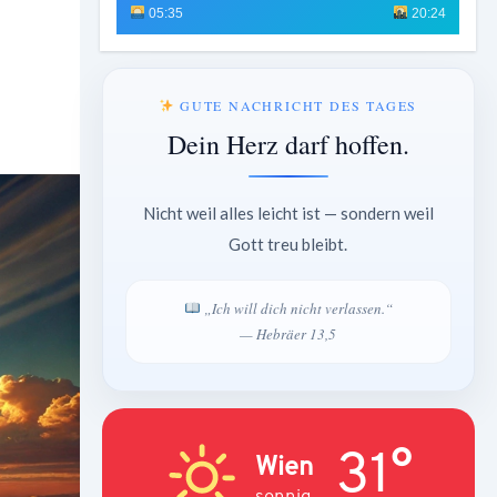
05:35
20:24
GUTE NACHRICHT DES TAGES
Dein Herz darf hoffen.
Nicht weil alles leicht ist — sondern weil
Gott treu bleibt.
„Ich will dich nicht verlassen.“
— Hebräer 13,5
31°
Wien
sonnig