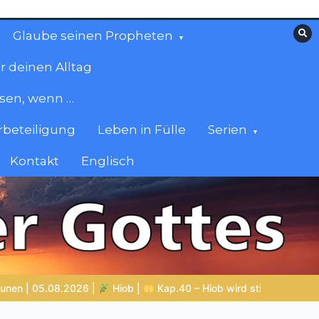
Glaube seinen Propheten
r deinen Alltag
esen, wenn …
beteiligung
Leben in Fülle
Serien
Kontakt
Englisch
 – Hiob wird still vor Gott
DIE STILLE INTELLIGENZ DES KÖRPE