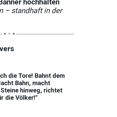
Banner hochhalten
 – standhaft in der
 ✦ ✧ ✦ ────────────────────
lvers
rch die Tore! Bahnt dem
acht Bahn, macht
Steine hinweg, richtet
r die Völker!“