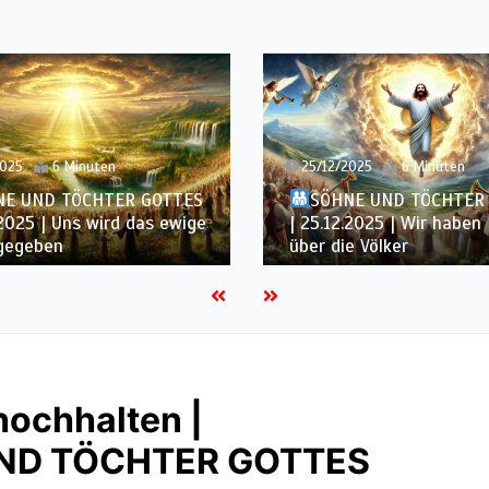
2025
6 Minuten
24/12/2025
5 Minuten
NE UND TÖCHTER GOTTES
SÖHNE UND TÖCHTER
.2025 | Wir haben Macht
| 24.12.2025 | Vom Baum
e Völker
Lebens essen
hochhalten |
 UND TÖCHTER GOTTES