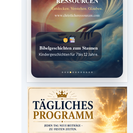
RESSOURCEN
Entdecken. Verstehen. Glauben.
www.christlicheressourcen.com
Sabbatschule mit Pastor Mark Finley
Wöchentliche Lektionen verständlich erklärt.