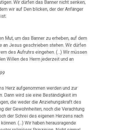
utigen. Wir dürfen das Banner nicht senken,
dem wir auf Den blicken, der der Anfänger
ist.
hen Mut, um das Banner zu erheben, auf dem
e an Jesus geschrieben stehen. Wir dürfen
ern des Aufruhrs eingehen. (…) Wir müssen
en Willen des Herrn jederzeit und an
899
l ins Herz aufgenommen werden und zur
. Dann wird sie eine Beständigkeit im
ngen, die weder die Anziehungskraft des
ng der Gewohnheiten, noch die Verachtung
och der Schrei des eigenen Herzens nach
n können. (…) Wir haben herausragende
fester religiöser Prinzipien. Nicht einmal