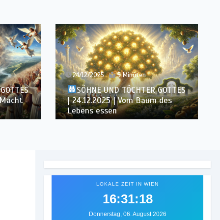
23/12/2025
7 Minuten
 GOTTES
SÖHNE UND TÖCHTER GOTTES
 des
| 23.12.2025 | Das Himmelreich
erben
LOKALE ZEIT IN WIEN
16:31:21
Donnerstag, 06. August 2026