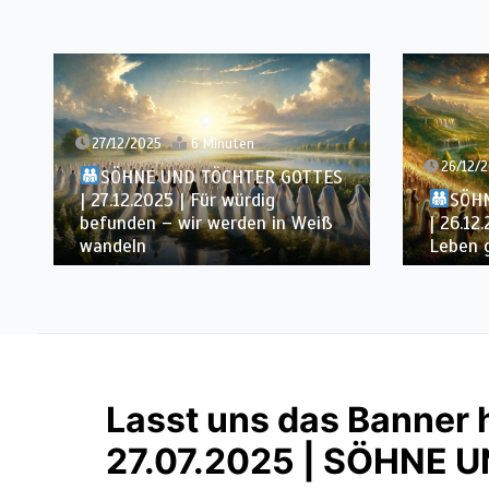
26/12/2025
6 Minuten
25/12/
SÖHNE UND TÖCHTER GOTTES
SÖH
| 26.12.2025 | Uns wird das ewige
| 25.12
Leben gegeben
über di
Lasst uns das Banner 
27.07.2025 | SÖHNE