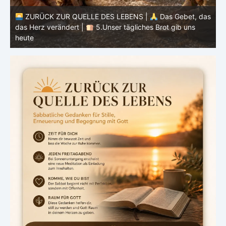
as
ZURÜCK ZUR QUELLE DES LEBENS |
Das Gebet, das
das Herz verändert |
4.Dein Wille geschehe
d