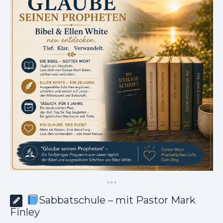
*
*
*
Sabbatschule – mit Pastor Mark
Finley