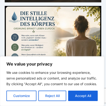
We value your privacy
We use cookies to enhance your browsing experience,
serve personalized ads or content, and analyze our traffic.
By clicking "Accept All", you consent to our use of cookies.
C
F
P
W
T
R
M
T
T
V
o
a
i
h
u
e
e
e
w
i
Customize
Reject All
Accept All
p
c
n
a
m
d
s
l
i
b
r
T
y
e
t
t
b
d
s
e
t
e
e
L
b
e
s
l
i
e
g
t
r
.