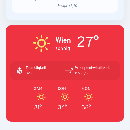
— Jesaja 41,10
27°
Wien
sonnig
Feuchtigkeit
Windgeschwindigkeit
32%
8.6Km/h
SAM
SON
MON
31°
34°
36°