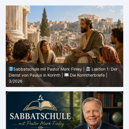
Sabbatschule mit Pastor Mark Finley |
Lektion 13: Bis
in Ewigkeit |
Im Glauben Wachsen | 2/2026
S