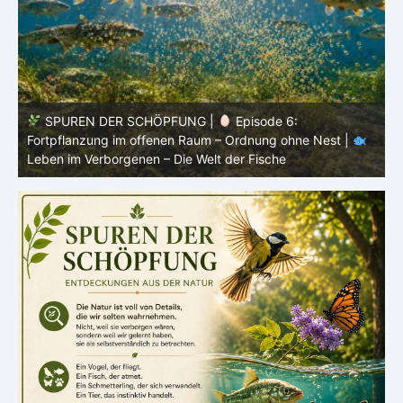
SPUREN DER SCHÖPFUNG |
Episode 5: Schutz ohne
Panzer – Tarnung, Farbe und Form |
Leben im
l
Verborgenen – Die Welt der Fische
L