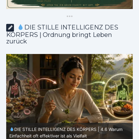
*
*
*
DIE STILLE INTELLIGENZ DES
KÖRPERS | Ordnung bringt Leben
zurück
DIE STILLE INTELLIGENZ DES KÖRPERS |
4.5 Warum
dein Mikrobiom mitentscheidet
d