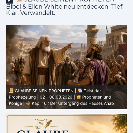
Bibel & Ellen White neu entdecken. Tief.
Klar. Verwandelt.
GLAUBE SEINEN PROPHETEN |
Bibelstudium |
0
02.08.2026 |
Hiob |
Kap.37 – Vor der Stimme Gottes
W