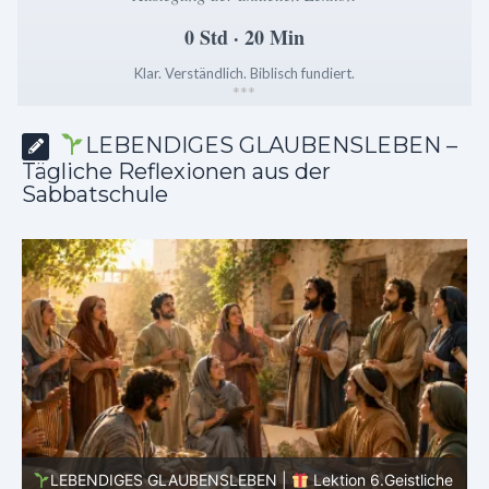
0 Std · 20 Min
Klar. Verständlich. Biblisch fundiert.
*
*
*
LEBENDIGES GLAUBENSLEBEN –
Tägliche Reflexionen aus der
Sabbatschule
he
LEBENDIGES GLAUBENSLEBEN |
Lektion 5.Gott alle